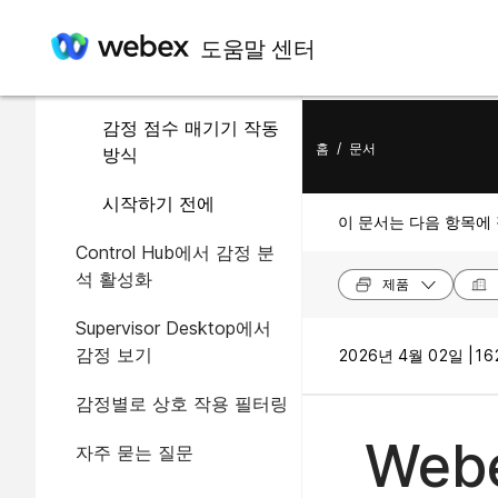
이 문서에서
도움말 센터
개요
감정 점수 매기기 작동
홈
/
문서
방식
시작하기 전에
이 문서는 다음 항목에
Control Hub에서 감정 분
석 활성화
제품
Supervisor Desktop에서
감정 보기
2026년 4월 02일 |
16
감정별로 상호 작용 필터링
Webe
자주 묻는 질문