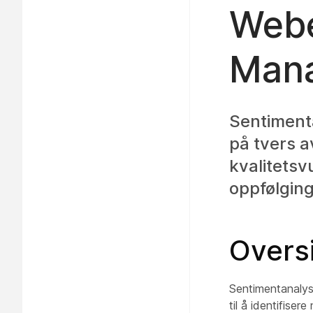
Webe
Man
Sentiment
på tvers a
kvalitetsv
oppfølging
Oversi
Sentimentanalys
til å identifise