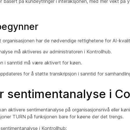
basert på kundeytringer i interaksjonen, med mer vekt på yt
begynner
at organisasjonen har de nødvendige rettighetene for AI-kvalit
alyse må aktiveres av administratoren i Kontrollhub.
on i sanntid må være aktivert for køen.
ppdateres for å støtte transkripsjon i sanntid for samhandlin
r sentimentanalyse i C
kan aktivere sentimentanalyse på organisasjonsnivå eller køn
asjoner TURN på funksjonen bare for køene der det trengs.
u sentimentanalyse i Kontrollhub: