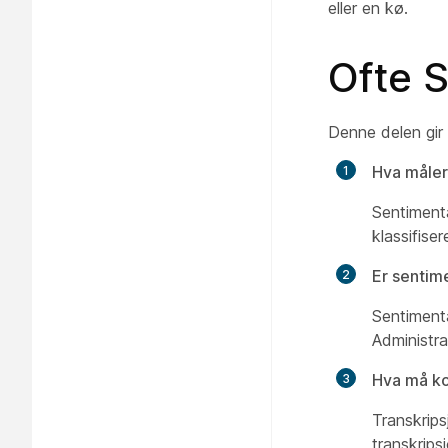
eller en kø.
Ofte S
Denne delen gir
Hva måler
Sentimenta
klassifise
Er sentime
Sentimenta
Administra
Hva må ko
Transkrips
transkrips