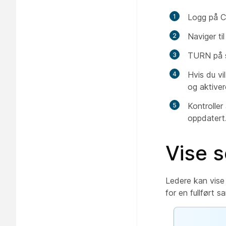
Logg på Co
Naviger ti
TURN på s
Hvis du vi
og aktiver
Kontroller
oppdatert
Vise s
Ledere kan vise 
for en fullført 