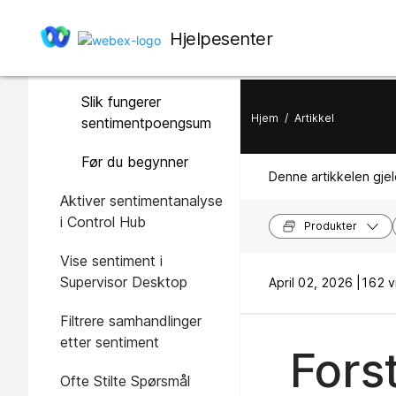
I denne artikkelen
Hjelpesenter
Oversikt
Slik fungerer
Hjem
/
Artikkel
sentimentpoengsum
Før du begynner
Denne artikkelen gjel
Aktiver sentimentanalyse
i Control Hub
Produkter
Vise sentiment i
Supervisor Desktop
April 02, 2026 |
162 vi
Filtrere samhandlinger
etter sentiment
Fors
Ofte Stilte Spørsmål