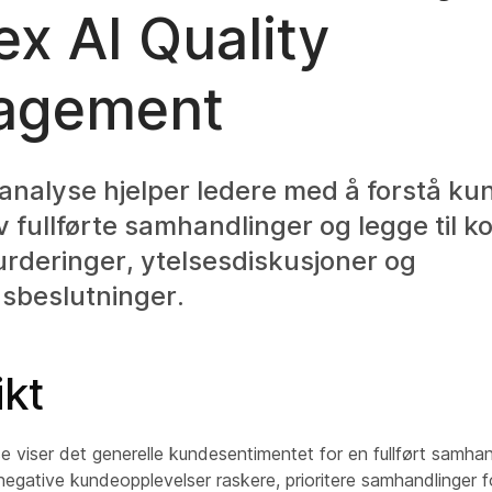
x AI Quality
agement
analyse hjelper ledere med å forstå k
v fullførte samhandlinger og legge til k
urderinger, ytelsesdiskusjoner og
sbeslutninger.
kt
e viser det generelle kundesentimentet for en fullført samha
re negative kundeopplevelser raskere, prioritere samhandlinger 