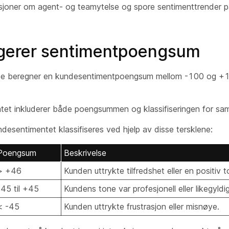
sjoner om agent- og teamytelse og spore sentimenttrender på
ngerer sentimentpoengsum
e beregner en kundesentimentpoengsum mellom -100 og +100
atet inkluderer både poengsummen og klassifiseringen for sa
esentimentet klassifiseres ved hjelp av disse tersklene:
Poengsum
Beskrivelse
> +46
Kunden uttrykte tilfredshet eller en positiv t
-45 til +45
Kundens tone var profesjonell eller likegyldig
< -45
Kunden uttrykte frustrasjon eller misnøye.