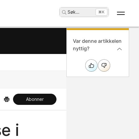
Søk
...
⌘K
Var denne artikkelen
nyttig?
Abonner
e i