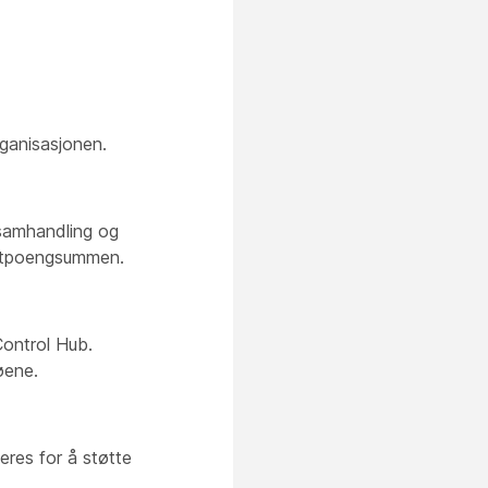
ganisasjonen.
 samhandling og
mentpoengsummen.
Control Hub.
øene.
eres for å støtte