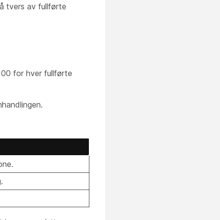
 tvers av fullførte
 for hver fullførte
mhandlingen.
one.
.