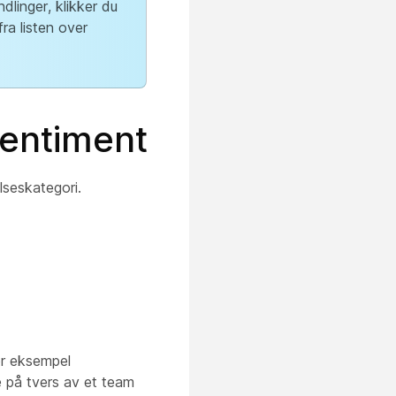
dlinger, klikker du
ra listen over
sentiment
lseskategori.
or eksempel
e på tvers av et team