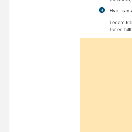
Hvor kan 
Ledere kan
for en ful