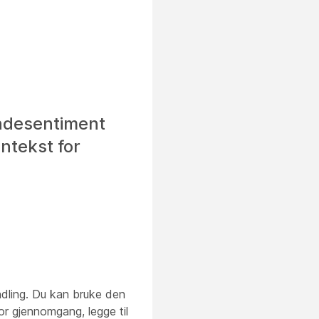
undesentiment
ontekst for
ndling. Du kan bruke den
for gjennomgang, legge til