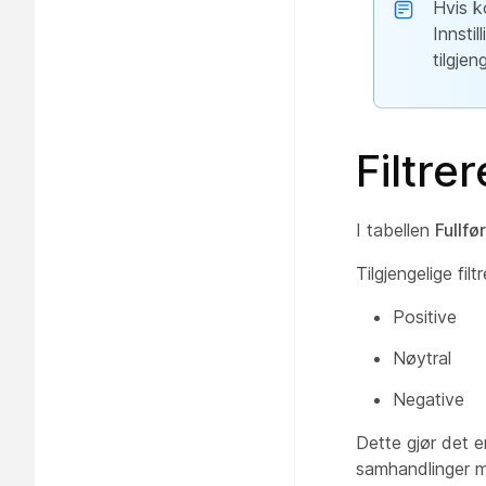
Hvis k
Innsti
tilgjen
Filtre
I tabellen
Fullfø
Tilgjengelige filt
Positive
Nøytral
Negative
Dette gjør det 
samhandlinger m