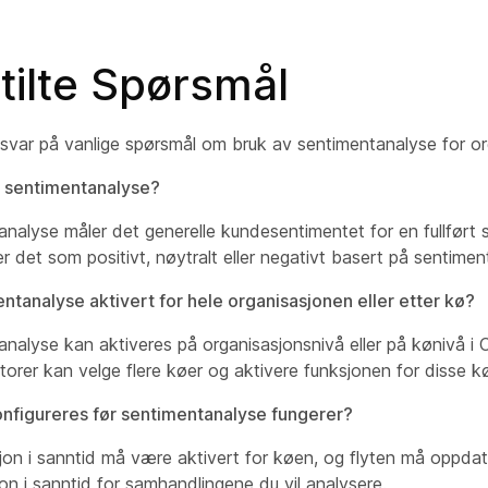
tilte Spørsmål
 svar på vanlige spørsmål om bruk av sentimentanalyse for or
 sentimentanalyse?
nalyse måler det generelle kundesentimentet for en fullført
rer det som positivt, nøytralt eller negativt basert på senti
ntanalyse aktivert for hele organisasjonen eller etter kø?
nalyse kan aktiveres på organisasjonsnivå eller på kønivå i 
torer kan velge flere køer og aktivere funksjonen for disse k
nfigureres før sentimentanalyse fungerer?
jon i sanntid må være aktivert for køen, og flyten må oppdat
jon i sanntid for samhandlingene du vil analysere.