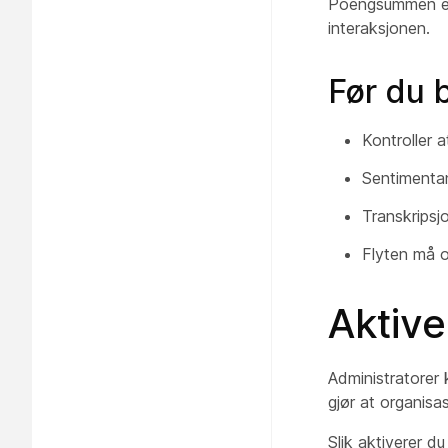
Poengsummen er 
interaksjonen.
Før du 
Kontroller 
Sentimentan
Transkripsj
Flyten må o
Aktive
Administratorer 
gjør at organis
Slik aktiverer d