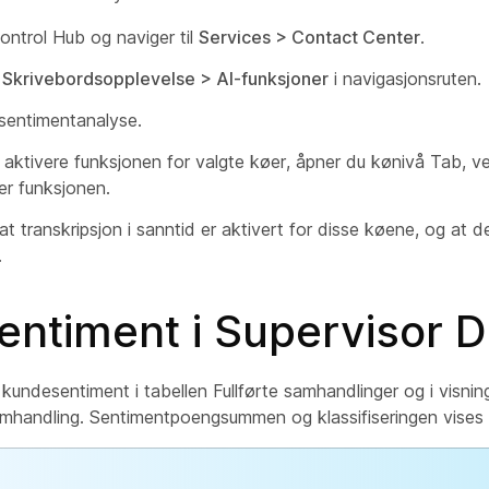
ntrol Hub og naviger til
Services > Contact Center
.
l
Skrivebordsopplevelse > AI-funksjoner
i navigasjonsruten.
entimentanalyse.
l aktivere funksjonen for valgte køer, åpner du kønivå Tab, vel
er funksjonen.
 at transkripsjon i sanntid er aktivert for disse køene, og at d
.
entiment i Supervisor 
kundesentiment i tabellen Fullførte samhandlinger og i visni
samhandling. Sentimentpoengsummen og klassifiseringen vises