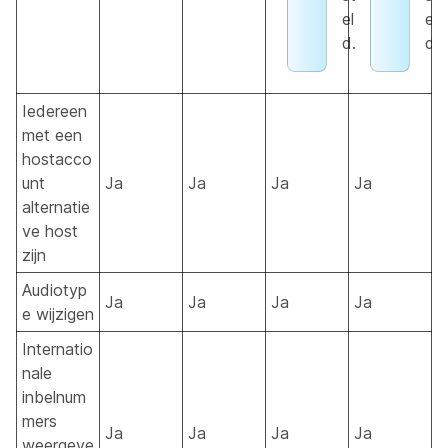
el
el
d.
d.
Iedereen
met een
hostacco
unt
Ja
Ja
Ja
Ja
alternatie
ve host
zijn
Audiotyp
Ja
Ja
Ja
Ja
e wijzigen
Internatio
nale
inbelnum
mers
Ja
Ja
Ja
Ja
weergeve