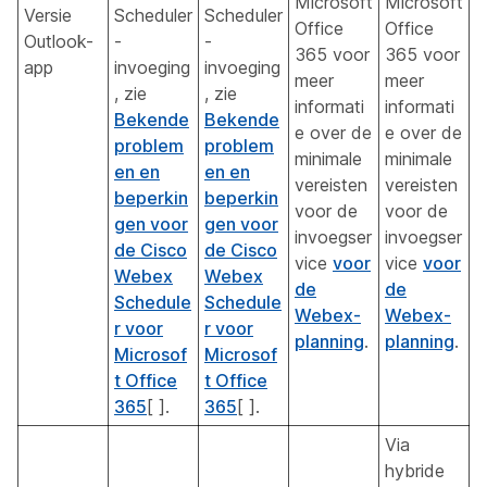
Microsoft
Microsoft
Versie
Scheduler
Scheduler
Office
Office
Outlook-
-
-
365 voor
365 voor
app
invoeging
invoeging
meer
meer
, zie
, zie
informati
informati
Bekende
Bekende
e over de
e over de
problem
problem
minimale
minimale
en en
en en
vereisten
vereisten
beperkin
beperkin
voor de
voor de
gen voor
gen voor
invoegser
invoegser
de Cisco
de Cisco
vice
voor
vice
voor
Webex
Webex
de
de
Schedule
Schedule
Webex-
Webex-
r voor
r voor
planning
.
planning
.
Microsof
Microsof
t Office
t Office
365
[ ].
365
[ ].
Via
hybride