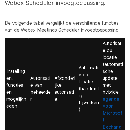
Webex Scheduler-invoegtoepassing.
De volgende tabel vergelijkt de verschillende functies
van de Webex Meetings Scheduler-invoegtoepassing.
Autorisati
e op
locatie
(automati
Autorisati
Instelling
sche
e op
en,
Autorisati
Afzonderl
update
locatie
functies
e van
ijke
met
(handmat
en
beheerde
autorisati
hybride
ig
mogelijkh
r
e
agenda
bijwerken
eden
voor
)
Microsof
t
Exchang