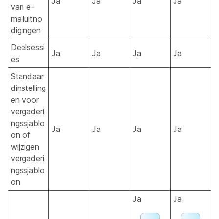
Ja
Ja
Ja
Ja
van e-
mailuitno
digingen
Deelsessi
Ja
Ja
Ja
Ja
es
Standaar
dinstelling
en voor
vergaderi
ngssjablo
Ja
Ja
Ja
Ja
on of
wijzigen
vergaderi
ngssjablo
on
Ja
Ja