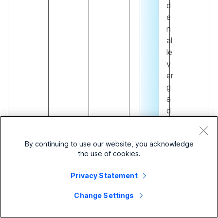
d
e
n
al
le
v
er
g
a
d
er
in
Annuleren
By continuing to use our website, you acknowledge
g
Webex
the use of cookies.
e
Meeting
n
uit
Ja
Ja
Ja
Privacy Statement
in
agenda-
di
uitnodigin
Change Settings
e
g
re