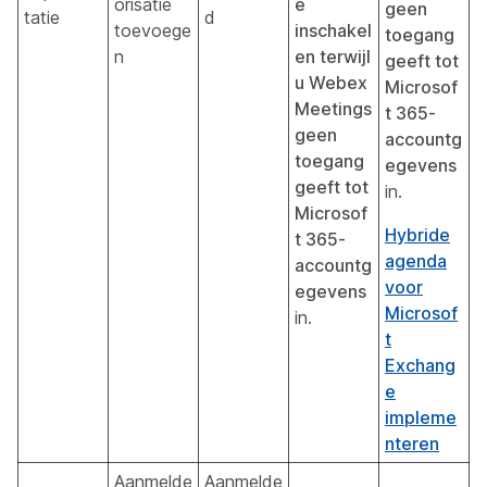
orisatie
e
geen
tatie
d
toevoege
inschakel
toegang
n
en terwijl
geeft tot
u Webex
Microsof
Meetings
t 365-
geen
accountg
toegang
egevens
geeft tot
in.
Microsof
Hybride
t 365-
agenda
accountg
voor
egevens
Microsof
in.
t
Exchang
e
impleme
nteren
Aanmelde
Aanmelde