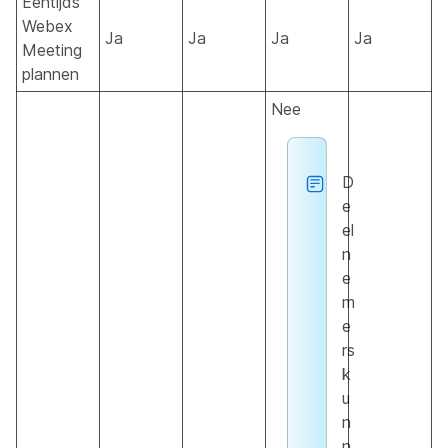
Eentijds
Webex
Ja
Ja
Ja
Ja
Meeting
plannen
Nee
D
e
el
n
e
m
e
rs
k
u
n
n