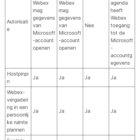
Webex
Webex
agenda
mag
mag
heeft
gegevens
gegevens
Webex
Autorisati
van
van
Nee
toegang
e
Microsoft
Microsoft
tot de
-account
-account
Microsoft
openen
openen
-
accountg
egevens
Hostpinpi
Ja
Ja
Ja
Ja
n
Webex-
vergaderi
ng in een
Ja
Ja
Ja
Ja
persoonlij
ke ruimte
plannen