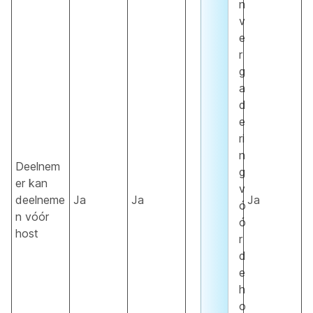
n
v
e
r
g
a
d
e
ri
n
Deelnem
g
er kan
v
deelneme
Ja
Ja
Ja
ó
n vóór
ó
host
r
d
e
h
o