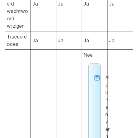
erd
Ja
Ja
Ja
Ja
wachtwo
ord
wijzigen
Traceerc
Ja
Ja
Ja
Ja
odes
Nee
Al
s
u
e
e
n
v
er
g