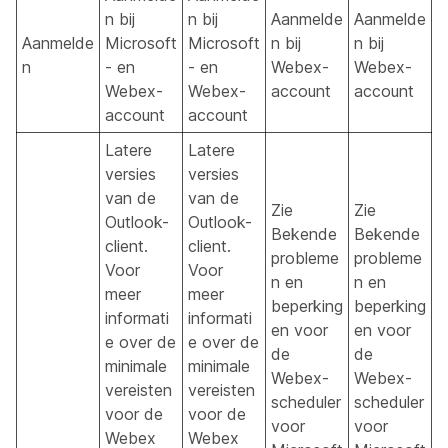
n bij
n bij
Aanmelde
Aanmelde
Aanmelde
Microsoft
Microsoft
n bij
n bij
n
- en
- en
Webex-
Webex-
Webex-
Webex-
account
account
account
account
Latere
Latere
versies
versies
van de
van de
Zie
Zie
Outlook-
Outlook-
Bekende
Bekende
client.
client.
probleme
probleme
Voor
Voor
n en
n en
meer
meer
beperking
beperking
informati
informati
en voor
en voor
e over de
e over de
de
de
minimale
minimale
Webex-
Webex-
vereisten
vereisten
scheduler
scheduler
voor de
voor de
voor
voor
Webex
Webex