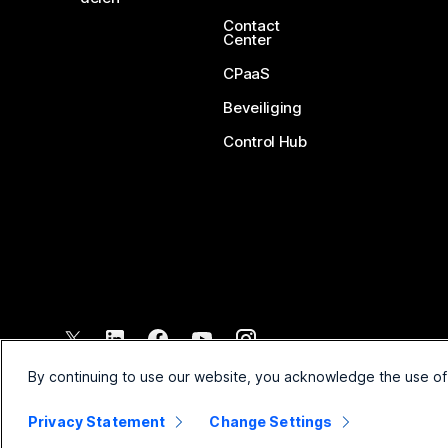
Contact
Center
CPaaS
Beveiliging
Control Hub
©
2026
Cisco en/of de dochterondernemingen. Alle rechten voo
By continuing to use our website, you acknowledge the use of
Privacy Statement
Change Settings