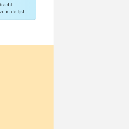
dracht
eze
in de
lijst.