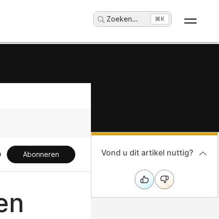
Zoeken
...
⌘K
Vond u dit artikel nuttig?
Abonneren
en