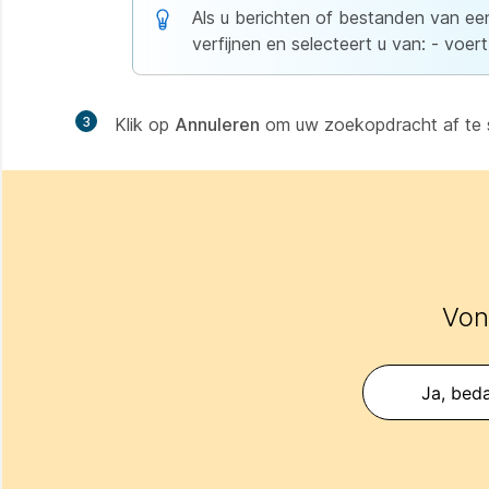
Als u berichten of bestanden van ee
verfijnen en selecteert u van: - voe
3
Klik op
Annuleren
om uw zoekopdracht af te s
Vond
Ja, beda