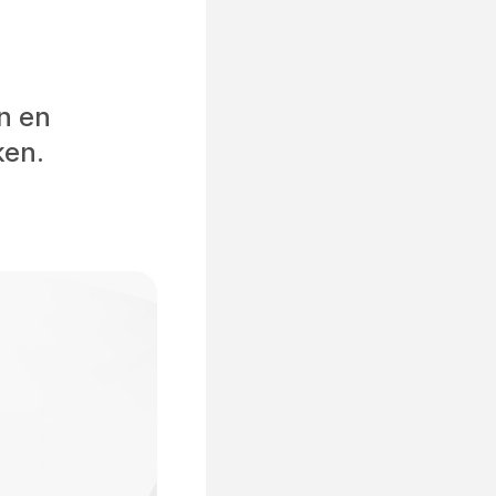
n en
ken.