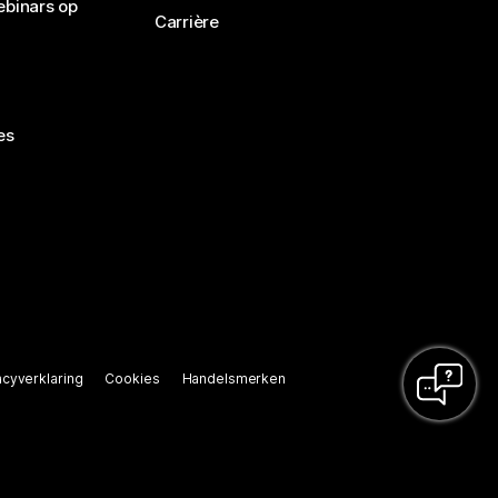
ebinars op
Carrière
es
acyverklaring
Cookies
Handelsmerken