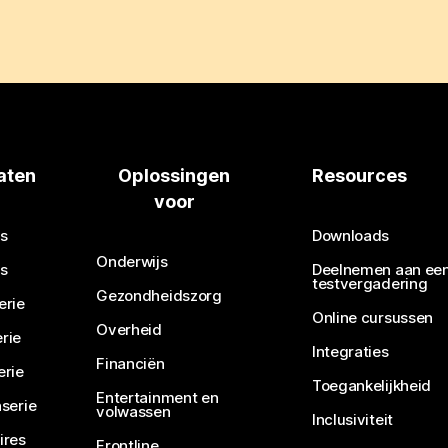
aten
Oplossingen
Resources
voor
s
Downloads
Onderwijs
s
Deelnemen aan ee
testvergadering
Gezondheidszorg
erie
Online cursussen
Overheid
rie
Integraties
Financiën
erie
Toegankelijkheid
Entertainment en
serie
volwassen
Inclusiviteit
ires
Frontline