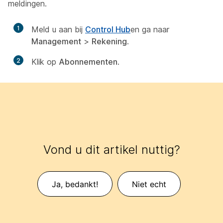
meldingen.
1
Meld u aan bij
Control Hub
en ga naar
Management
>
Rekening
.
2
Klik op
Abonnementen
.
Vond u dit artikel nuttig?
Ja, bedankt!
Niet echt