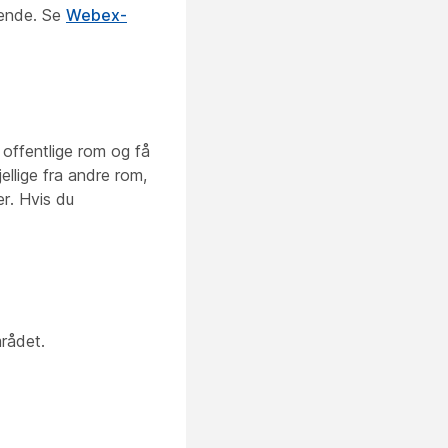
eende. Se
Webex-
 offentlige rom og få
ellige fra andre rom,
er. Hvis du
mrådet.