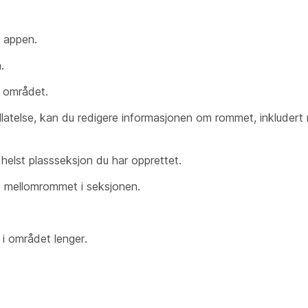
i appen.
.
t området.
tillatelse, kan du redigere informasjonen om rommet, inkluder
m helst plassseksjon du har opprettet.
t mellomrommet i seksjonen.
 i området lenger.