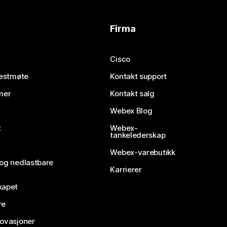
Firma
Cisco
testmøte
Kontakt support
mer
Kontakt salg
Webex Blog
t
Webex-
tankelederskap
Webex-varebutikk
 og nedlastbare
Karrierer
kapet
re
novasjoner