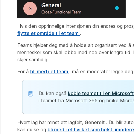
Hvis den opprinnelige intensjonen din endres og prosj
flytte et område til et team
.
Teams hjelper deg med å holde alt organisert ved å s
mennesker som skal jobbe med
noe
over lengre tid.
skjer samtidig.
For å
bli med i et team
, må en moderator legge deg ti
Du kan også
koble teamet til en Microso
i teamet fra Microsoft 365 og bruke Microso
Hvert lag har minst ett lagfelt,
Generelt
. Du blir auto
kan du se og
bli med i et hvilket som helst umode