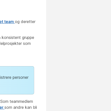
 et team
og deretter
n konsistent gruppe
delprosjekter som
istrere personer
et. Som teammedlem
er
som andre kan bli