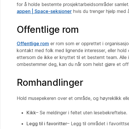
for å holde bestemte prosjektarbeidsområder samlet. 
appen | Space-seksjoner
hvis du trenger hjelp med 
Offentlige rom
Offentlige rom
er rom som er opprettet i organisasjon
kontakt med folk med lignende interesser, eller hol
ettersom de ikke er knyttet til et bestemt team. Alle
ombestemmer deg, kan du når som helst gjøre et offen
Romhandlinger
Hold musepekeren over et område, og høyreklikk elle
Kikk
– Se meldinger i feltet uten lesebekreftelse.
Legg til i favoritter
– Legg til området i favorittse