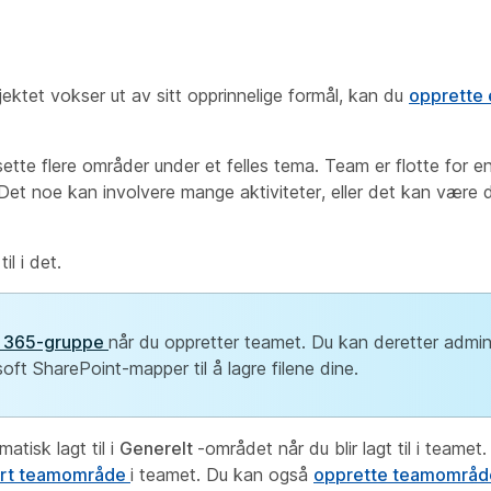
ektet vokser ut av sitt opprinnelige formål, kan du
opprette
ette flere områder under et felles tema. Team er flotte for e
 Det
noe
kan involvere mange aktiviteter, eller det kan være 
l i det.
ft 365-gruppe
når du oppretter teamet. Du kan deretter admin
ft SharePoint-mapper til å lagre filene dine.
matisk lagt til i
Generelt
-området når du blir lagt til i team
rert teamområde
i teamet. Du kan også
opprette teamområd