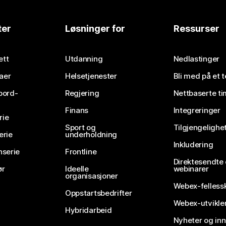
ter
Løsninger for
Ressurser
ett
Utdanning
Nedlastinger
aer
Helsetjenester
Bli med på et 
bord-
Regjering
Nettbaserte ti
Finans
Integreringer
rie
Sport og
Tilgjengelighe
erie
underholdning
Inkludering
nserie
Frontline
Direktesendte
ør
Ideelle
webinarer
organisasjoner
Webex-felless
Oppstartsbedrifter
Webex-utvikle
Hybridarbeid
Nyheter og in