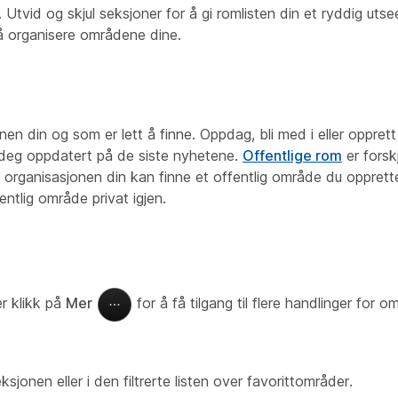
Utvid og skjul seksjoner for å gi romlisten din et ryddig uts
å organisere områdene dine.
en din og som er lett å finne. Oppdag, bli med i eller opprett
d deg oppdatert på de siste nyhetene.
Offentlige rom
er forskj
 i organisasjonen din kan finne et offentlig område du opprett
tlig område privat igjen.
r klikk på
Mer
for å få tilgang til flere handlinger for o
ksjonen eller i den filtrerte listen over favorittområder.