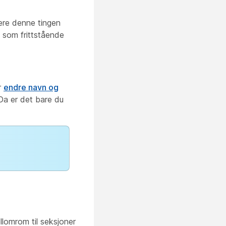
tere denne
tingen
t som frittstående
r
endre navn og
 Da er det bare du
llomrom til seksjoner