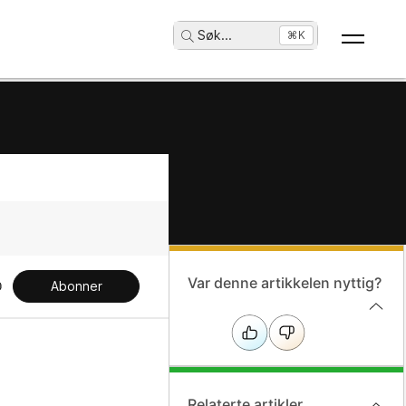
Søk
...
⌘K
Var denne artikkelen nyttig?
Abonner
Relaterte artikler