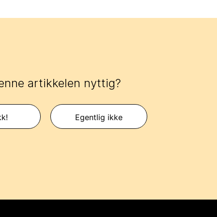
enne artikkelen nyttig?
kk!
Egentlig ikke