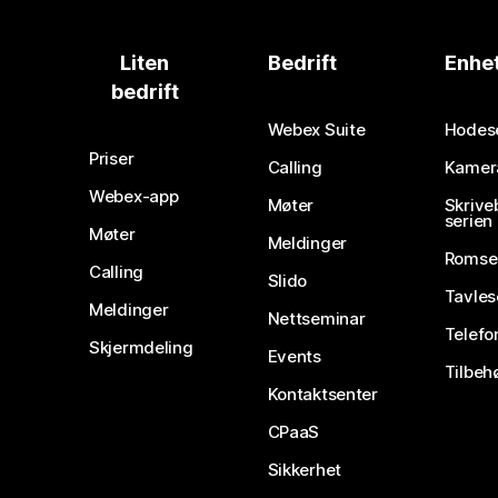
Liten
Bedrift
Enhe
bedrift
Webex Suite
Hodes
Priser
Calling
Kamer
Webex-app
Møter
Skrive
serien
Møter
Meldinger
Romse
Calling
Slido
Tavles
Meldinger
Nettseminar
Telefo
Skjermdeling
Events
Tilbeh
Kontaktsenter
CPaaS
Sikkerhet