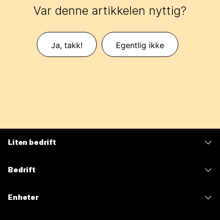
Var denne artikkelen nyttig?
Ja, takk!
Egentlig ikke
Liten bedrift
Priser
Bedrift
Webex-app
Webex Suite
Enheter
Møter
Calling
Hodesett
Calling