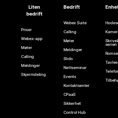
Liten
Bedrift
Enhe
bedrift
Webex Suite
Hodes
Priser
Calling
Kamer
Webex-app
Møter
Skrive
serien
Møter
Meldinger
Romse
Calling
Slido
Tavles
Meldinger
Nettseminar
Telefo
Skjermdeling
Events
Tilbeh
Kontaktsenter
CPaaS
Sikkerhet
Control Hub