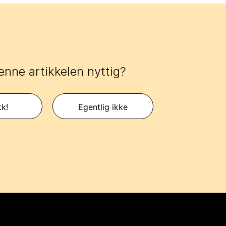
enne artikkelen nyttig?
kk!
Egentlig ikke