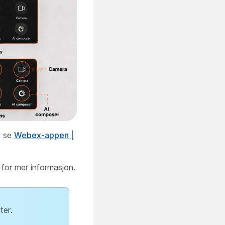
, se
Webex-appen |
for mer informasjon.
ter.