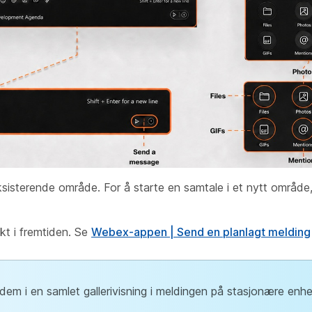
ksisterende område. For å starte en samtale i et nytt område
kt i fremtiden. Se
Webex-appen | Send en planlagt melding
e dem i en samlet gallerivisning i meldingen på stasjonære enhe