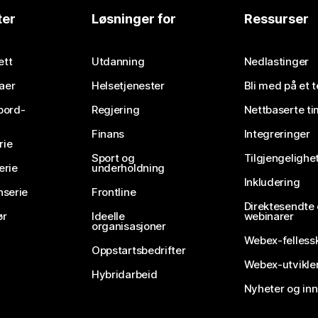
ter
Løsninger for
Ressurser
ett
Utdanning
Nedlastinger
aer
Helsetjenester
Bli med på et 
bord-
Regjering
Nettbaserte ti
Finans
Integreringer
rie
Sport og
Tilgjengelighe
erie
underholdning
Inkludering
nserie
Frontline
Direktesendte
ør
Ideelle
webinarer
organisasjoner
Webex-felless
Oppstartsbedrifter
Webex-utvikle
Hybridarbeid
Nyheter og in