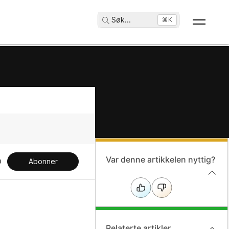
Søk
...
⌘K
Var denne artikkelen nyttig?
Abonner
Relaterte artikler