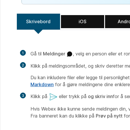
Skrivebord
iOS
Andr
1
Gå til
Meldinger
, velg en person eller et ro
2
Klikk på meldingsområdet, og skriv deretter me
Du kan inkludere filer eller legge til personligh
Markdown
for å gjøre meldingene dine enklere å
3
Klikk på
eller trykk på
og skriv inn
for å s
Hvis Webex ikke kunne sende meldingen din, v
Fra banneret kan du klikke på
Prøv på nytt
for