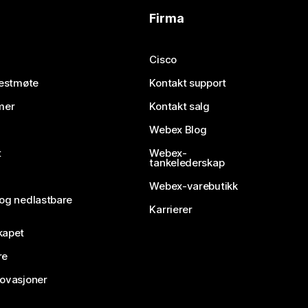
Firma
Cisco
testmøte
Kontakt support
mer
Kontakt salg
Webex Blog
t
Webex-
tankelederskap
Webex-varebutikk
 og nedlastbare
Karrierer
kapet
re
novasjoner