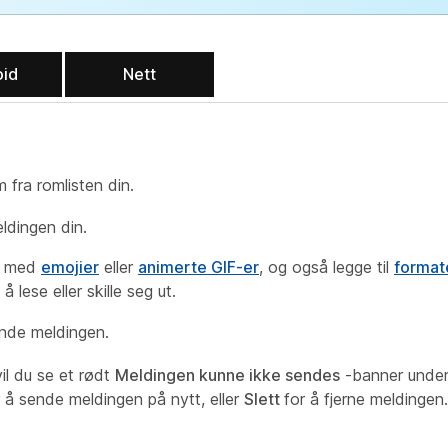
oid
Nett
m fra romlisten din.
ldingen din.
et med
emojier
eller
animerte GIF-er
, og også legge til
formate
 lese eller skille seg ut.
ende meldingen.
il du se et rødt
Meldingen kunne ikke sendes
-banner under 
 å sende meldingen på nytt, eller
Slett
for å fjerne meldingen.