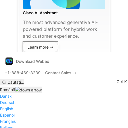
Cisco AI Assistant
The most advanced generative AI-
powered platform for hybrid work
and customer experience.
Learn more →
Download Webex
+1-888-469-3239
Contact Sales →
Ctrl K
Căutați
...
Română
Dansk
Deutsch
English
Español
Français
Italiano