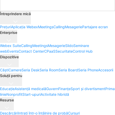
Întreprindere mică
Prețuri
Aplicația Webex
Meetings
Calling
Mesagerie
Partajare ecran
Enterprise
Webex Suite
Calling
Meetings
Mesagerie
Slido
Seminare
web
Events
Contact Center
CPaaS
Securitate
Control Hub
Dispozitive
Căști
Camere
Seria Desk
Seria Room
Seria Board
Seria Phone
Accesorii
Soluții pentru
Educație
Asistență medicală
Guvern
Finanțe
Sport și divertisment
Prima
linie
Nonprofit
Start-upuri
Activitate hibridă
Resurse
Descărcări
Intrați într-o întâlnire de probă
Cursuri