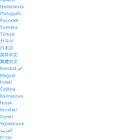
Nederlands
Português
Pyccĸий
Svenska
Tϋrkçe
한국어
日本語
简体中文
繁體中文
Română
Magyar
Polski
Čeština
Български
Norsk
Hrvatski
Srpski
Українська
العربية
עברית