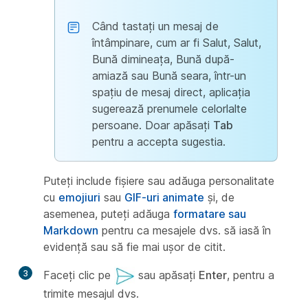
Când tastați un mesaj de
întâmpinare, cum ar fi Salut, Salut,
Bună dimineața, Bună după-
amiază sau Bună seara, într-un
spațiu de mesaj direct, aplicația
sugerează prenumele celorlalte
persoane. Doar apăsați
Tab
pentru a accepta sugestia.
Puteți include fișiere sau adăuga personalitate
cu
emojiuri
sau
GIF-uri animate
și, de
asemenea, puteți adăuga
formatare sau
Markdown
pentru ca mesajele dvs. să iasă în
evidență sau să fie mai ușor de citit.
3
Faceți clic pe
sau apăsați
Enter
, pentru a
trimite mesajul dvs.