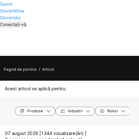
Suomi
Slovenščina
Slovenský
Conectați-vă
Pagină de pornire
/
Articol
Acest articol se aplică pentru:
Produse
Industrii
Roluri
07 august 2026 |
1344 vizualizare(ări) |