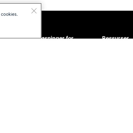
 cookies.
ter
Løsninger for
Ressurser
ett
Utdanning
Nedlastinger
aer
Helsetjenester
Bli med på et 
bord-
Regjering
Nettbaserte ti
Finans
Integreringer
rie
Sport og
Tilgjengelighe
erie
underholdning
Inkludering
nserie
Frontline
Direktesendte
ør
Ideelle
webinarer
organisasjoner
Webex-felless