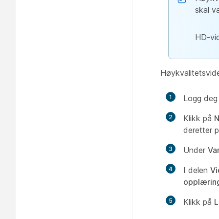
skal væ
HD-vid
Høykvalitetsvid
1
Logg deg
2
Klikk på
N
deretter 
3
Under
Van
4
I delen
Vi
opplæring
5
Klikk på
L