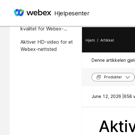
I denne artikkelen
Hjelpesenter
Aktiver video av høy
kvalitet for Webex-
nettstedet ditt
Hjem
/
Artikkel
Aktiver HD-video for et
Webex-nettsted
Denne artikkelen gjel
Produkter
June 12, 2026 |
658 v
Aktiv