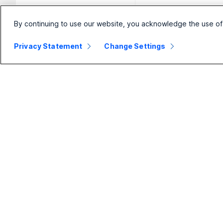
By continuing to use our website, you acknowledge the use of
Privacy Statement
Change Settings
Liten
Bedrift
Enhe
bedrift
Webex Suite
Hodes
Priser
Calling
Kamer
Webex-app
Møter
Skrive
serien
Møter
Meldinger
Romse
Calling
Slido
Tavles
Meldinger
Nettseminar
Telefo
Skjermdeling
Events
Tilbeh
Kontaktsenter