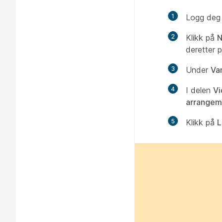
1
Logg deg
2
Klikk på
N
deretter 
3
Under
Van
4
I delen
Vi
arrangem
5
Klikk på
L