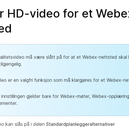
er HD-video for et Webe
ted
litetsvideo må være slått på for at et Webex-nettsted skal
ilgjengelig.
eo er en valgfri funksjon som må klargjøres for et Webex-ne
innstillingen gjelder bare for Webex-møter, Webex-opplæri
ementer.
eo kan slås på i delen
Standardplanleggeralternativer