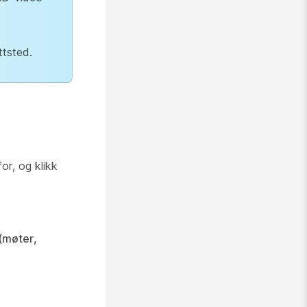
ttsted.
or, og klikk
 (møter,