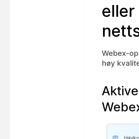
elle
nett
Webex-opp
høy kvalit
Aktive
Webex
Høykva