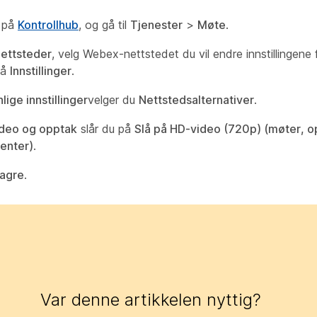
 på
Kontrollhub
, og gå til
Tjenester
>
Møte
.
ettsteder
, velg Webex-nettstedet du vil endre innstillingene f
på
Innstillinger
.
lige innstillinger
velger du
Nettstedsalternativer
.
deo og opptak
slår du på
Slå på HD-video (720p) (møter, o
enter)
.
agre
.
Var denne artikkelen nyttig?