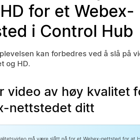
r HD for et Webex-
sted i Control Hub
levelsen kan forbedres ved å slå på v
et og HD.
r video av høy kvalitet f
-nettstedet ditt
litetsvideo må være slått på for et Webex-nettsted for at 