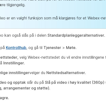
re tilgjengelig.
eo er en valgfri funksjon som må klargjøres for et Webex-ne
eo kan også slås på i delen
Standardplanleggeralternativer
.
 på
Kontrollhub
, og gå til
Tjenester
>
Møte
.
ettsteder
, velg Webex-nettstedet du vil endre innstillingene f
på
Innstillinger
.
lige innstillinger
velger du
Nettstedsalternativer
.
deo og opptak
slår du på
Slå på video i høy kvalitet (360p)
, arrangementer og støtte)
.
agre
.