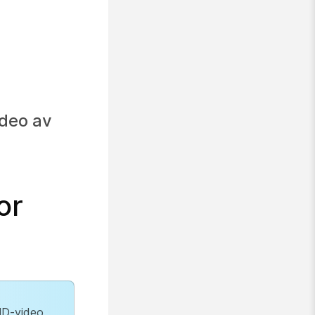
ideo av
or
HD-video