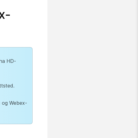
x-
 ha HD-
ttsted.
ng og Webex-