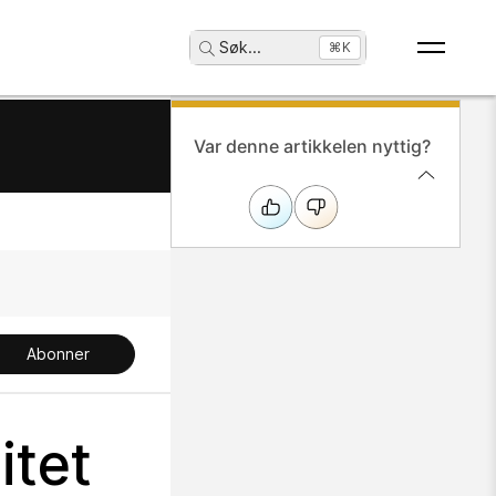
Søk
...
⌘K
Var denne artikkelen nyttig?
Abonner
itet