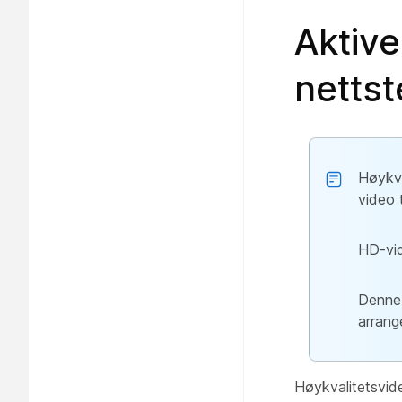
Aktiv
netts
Høykva
video t
HD-vid
Denne 
arrang
Høykvalitetsvid