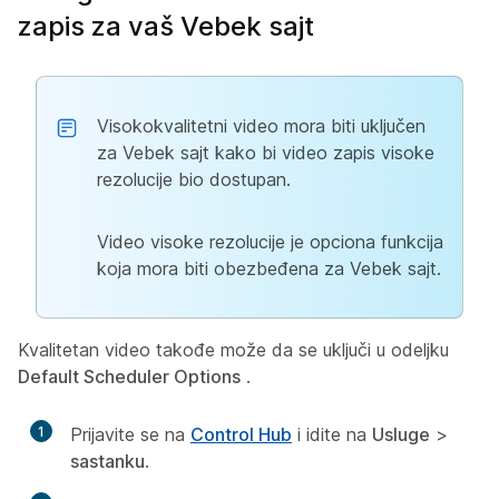
zapis za vaš Vebek sajt
Visokokvalitetni video mora biti uključen
za Vebek sajt kako bi video zapis visoke
rezolucije bio dostupan.
Video visoke rezolucije je opciona funkcija
koja mora biti obezbeđena za Vebek sajt.
Kvalitetan video takođe može da se uključi u odeljku
Default Scheduler Options
.
1
Prijavite se na
Control Hub
i idite na
Usluge
>
sastanku
.