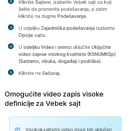
2
Kliknite
Sajtovi
, izaberite Vebek sajt za koji
želite da promenite podešavanja, a zatim
kliknite na dugme
Podešavanja
.
3
U odjeljku
Zajednička podešavanja
izaberite
Opcije
sajta.
4
U
odeljku Video i snimci
uključite
Uključite
video zapise visokog kvaliteta (KSNUMKSp)
(Sastanci, obuka, događaji i podrška).
5
Kliknite na
Sačuvaj
.
Omogućite video zapis visoke
definicije za Vebek sajt
Visokokvalitetni video mora biti uključen