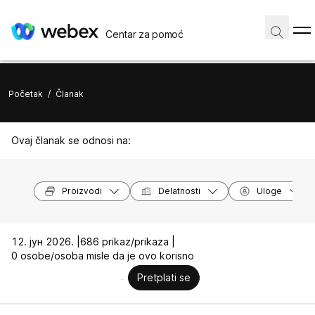
Centar za pomoć
Početak
/
Članak
Ovaj članak se odnosi na:
Proizvodi
Delatnosti
Uloge
12. јун 2026. |
686 prikaz/prikaza |
0 osobe/osoba misle da je ovo korisno
Pretplati se