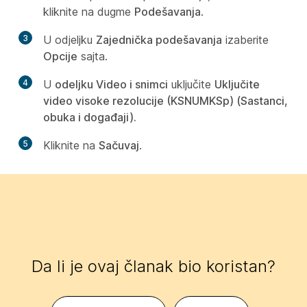
kliknite na dugme
Podešavanja
.
3
U odjeljku
Zajednička podešavanja
izaberite
Opcije
sajta.
4
U
odeljku Video i snimci
uključite
Uključite
video visoke rezolucije (KSNUMKSp) (Sastanci,
obuka i događaji).
5
Kliknite na
Sačuvaj
.
Da li je ovaj članak bio koristan?