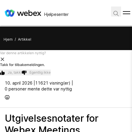
Hjelpesenter
Hjem
/
Artikkel
Var denne artikkelen nyttig?
Takk for tilbakemeldingen.
Ja, takk!
Egentlig ikke
10. april 2026 |
11621 visning(er) |
0 personer mente dette var nyttig
Utgivelsesnotater for
Webex Meetings