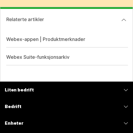
Relaterte artikler
Webex-appen | Produktmerknader
Webex Suite-funksjonsarkiv
Liten bedrift
Priser
Bedrift
Webex-app
Webex Suite
Enheter
Møter
Calling