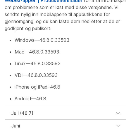
Webex-appen | Produktmerknader
for å få informasjon
om problemene som er løst med disse versjonene. Vi
sendte nylig inn mobilappene til appbutikkene for
gjennomgang, og du kan laste dem ned etter at de er
godkjent og publisert.
Windows—46.8.0.33593
Mac—46.8.0.33593
Linux—46.8.0.33593
VDI—46.8.0.33593
iPhone og iPad–46.8
Android—46.8
Juli (46.7)
Juni