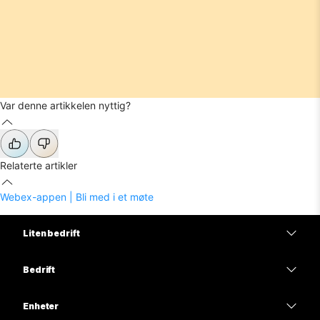
Var denne artikkelen nyttig?
Relaterte artikler
Webex-appen | Bli med i et møte
Liten bedrift
Priser
Bedrift
Webex-app
Webex Suite
Enheter
Møter