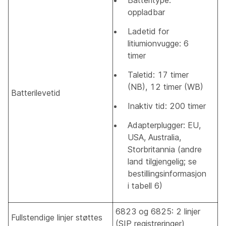
Batteritype:
oppladbar
Ladetid for
litiumionvugge: 6
timer
Taletid: 17 timer
(NB), 12 timer (WB)
Batterilevetid
Inaktiv tid: 200 timer
Adapterplugger: EU,
USA, Australia,
Storbritannia (andre
land tilgjengelig; se
bestillingsinformasjon
i tabell 6)
6823 og 6825: 2 linjer
Fullstendige linjer støttes
(SIP registreringer)