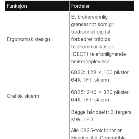
Funksjon
Fordeler
Et brukervennlig
grensesnitt som gir
tradisjonell digital
Ergonomisk design
forbedret trådløs
telekommunikasjon
(DECT) telefonilignende
brukeropplevelse
6823: 128 x 160 piksler,
64K TFT-skjerm
6825: 240 x 320 piksler,
Grafisk skjerm
64K TFT-skjerm
Begge håndsett: 3-fargers
MWI LED
Alle 6825-telefoner er
Hearing-Aid-Compatible