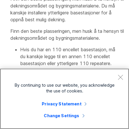
dekningsområdet og bygningsmaterialene. Du må
kanskje installere ytterligere basestasjoner for å
oppnå best mulig dekning.
Finn den beste plasseringen, men husk å ta hensyn til
dekningsområdet og bygningsmaterialene.
Hvis du har en 110 encellet basestasjon, må
du kanskje legge til en annen 110 encellet
basestasjon eller ytterligere 110 repeatere.
Hvis du har en 210-flercellet basestasjon, må
du kanskje legge til flere basestasjoner eller
By continuing to use our website, you acknowledge
repeatere.
the use of cookies.
Hvis du har en 110 encellet basestasjon, må
Privacy Statement
du kanskje legge til 110 repeatere.
Change Settings
Hvis du har en 210-flercellet basestasjon, må
du kanskje legge til flere basestasjoner eller