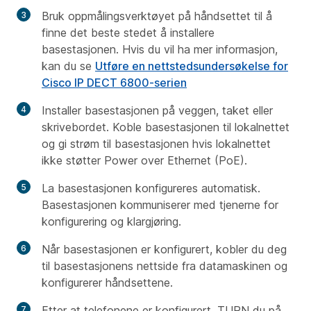
Bruk oppmålingsverktøyet på håndsettet til å
finne det beste stedet å installere
basestasjonen. Hvis du vil ha mer informasjon,
kan du se
Utføre en nettstedsundersøkelse for
Cisco IP DECT 6800-serien
Installer basestasjonen på veggen, taket eller
skrivebordet. Koble basestasjonen til lokalnettet
og gi strøm til basestasjonen hvis lokalnettet
ikke støtter Power over Ethernet (PoE).
La basestasjonen konfigureres automatisk.
Basestasjonen kommuniserer med tjenerne for
konfigurering og klargjøring.
Når basestasjonen er konfigurert, kobler du deg
til basestasjonens nettside fra datamaskinen og
konfigurerer håndsettene.
Etter at telefonene er konfigurert, TURN du på