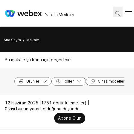
Yardım Merkezi
Ana Sayfa
/
Makale
Bu makale şu konu için geçerlidir:
Ürünler
Roller
Cihaz modelleri
12 Haziran 2025 |
1751 görüntüleme(ler) |
0 kişi bunun yararlı olduğunu düşündü
Abone Olun