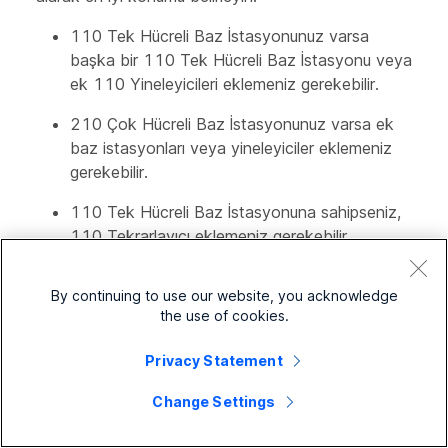
110 Tek Hücreli Baz İstasyonunuz varsa
başka bir 110 Tek Hücreli Baz İstasyonu veya
ek 110 Yineleyicileri eklemeniz gerekebilir.
210 Çok Hücreli Baz İstasyonunuz varsa ek
baz istasyonları veya yineleyiciler eklemeniz
gerekebilir.
110 Tek Hücreli Baz İstasyonuna sahipseniz,
110 Tekrarlayıcı eklemeniz gerekebilir.
210 Çok Hücreli Baz İstasyonunuz varsa ek
By continuing to use our website, you acknowledge
baz istasyonları veya yineleyiciler eklemeniz
the use of cookies.
gerekebilir.
Privacy Statement
Yerleştirmeyi planlamak için ahizenin üzerindeki saha
araştırma aracını kullanabilirsiniz.
Change Settings
Yerleştirmeyi planlamak için ahizenin üzerindeki saha