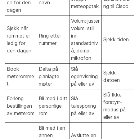
en for den
navn
møteopptak
ng til Cisco
dagen
Volum: juster
Sjekk når
volum, still
rommet er
Ring etter
inn
Sjekk tiden
ledig for
nummer
standardniv
den dagen
å, demp
mikrofon
Book
Delta på
Slå
Sjekk
møteromme
planlagte
egenvisning
datoen
t
møter
på eller av
Slå Ikke
Forleng
Bli med i ditt
Slå
forstyrr-
bestillingen
personlige
talesporing
modus på
av møterom
rom
på eller av
eller av
Bli med i en
annen
Avslutte en