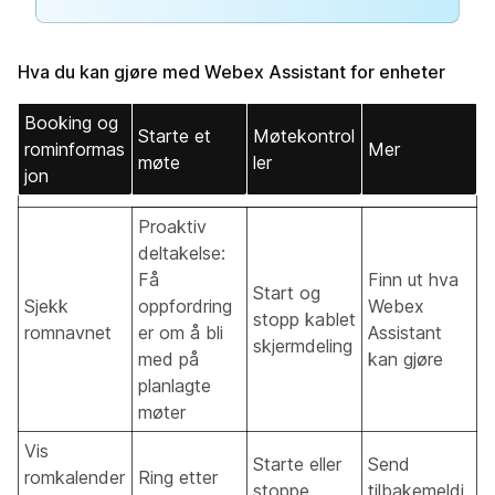
Hva du kan gjøre med Webex Assistant for enheter
Booking og
Starte et
Møtekontrol
rominformas
Mer
møte
ler
jon
Proaktiv
deltakelse:
Få
Finn ut hva
Start og
Sjekk
oppfordring
Webex
stopp kablet
romnavnet
er om å bli
Assistant
skjermdeling
med på
kan gjøre
planlagte
møter
Vis
Starte eller
Send
romkalender
Ring etter
stoppe
tilbakemeldi