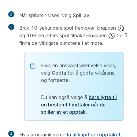
2
Når spilleren vises, velg
Spill av
.
3
Bruk 10-sekunders spol fremover-knappen
og 10-sekunders spol tilbake-knappen
for å
finne de viktigste punktene i et møte.
Hvis en ansvarsfraskrivelse vises,
velg
Godta
for å godta vilkårene
og fortsette.
Du kan også velge å
bare lytte til
en bestemt høyttaler når du
spiller av et opptak
.
4
Hvis programlederen
la til kapitler i opptaket
,