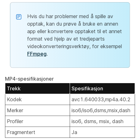
Hvis du har problemer med å spille av
opptak, kan du prøve å bruke en annen
app eller konvertere opptaket til et annet
format ved hjelp av et tredjeparts
videokonverteringsverktøy, for eksempel
FFmpeg
.
MP4-spesifikasjoner
Trekk
Spesifikasjon
Kodek
avc1.640033,mp4a.40.2
Merker
iso6/iso6,dsms,msix,dash
Profiler
iso6, dsms, msix, dash
Fragmentert
Ja