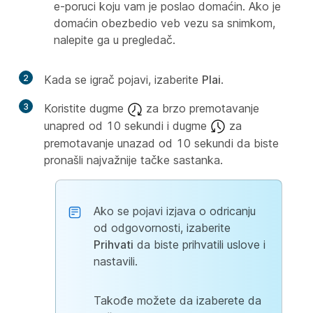
e-poruci koju vam je poslao domaćin. Ako je
domaćin obezbedio veb vezu sa snimkom,
nalepite ga u pregledač.
2
Kada se igrač pojavi, izaberite
Plai
.
3
Koristite dugme
za brzo premotavanje
unapred od 10 sekundi i dugme
za
premotavanje unazad od 10 sekundi da biste
pronašli najvažnije tačke sastanka.
Ako se pojavi izjava o odricanju
od odgovornosti, izaberite
Prihvati
da biste prihvatili uslove i
nastavili.
Takođe možete da izaberete da