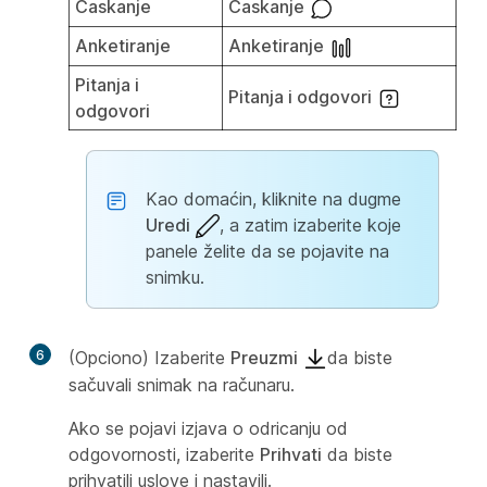
Ćaskanje
Ćaskanje
Anketiranje
Anketiranje
Pitanja i
Pitanja i odgovori
odgovori
Kao domaćin, kliknite na dugme
Uredi
, a zatim izaberite koje
panele želite da se pojavite na
snimku.
6
(Opciono) Izaberite
Preuzmi
da biste
sačuvali snimak na računaru.
Ako se pojavi izjava o odricanju od
odgovornosti, izaberite
Prihvati
da biste
prihvatili uslove i nastavili.