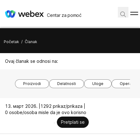
Centar za pomoć
Početak
/
Članak
Ovaj članak se odnosi na:
Proizvodi
Delatnosti
Uloge
Operativni
13. март 2026. |
1292 prikaz/prikaza |
0 osobe/osoba misle da je ovo korisno
Pretplati se