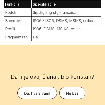
Funkcija
Specifikacije
Kodek
Srpski, English, Français...
Brendovi
ISO6 / ISO6, DSMS, MSIKS, crtica
Profili
ISO6, DSMS, MSIKS, crtica
Fragmentiran
Da
Da li je ovaj članak bio koristan?
Da, hvala vam!
Ne baš