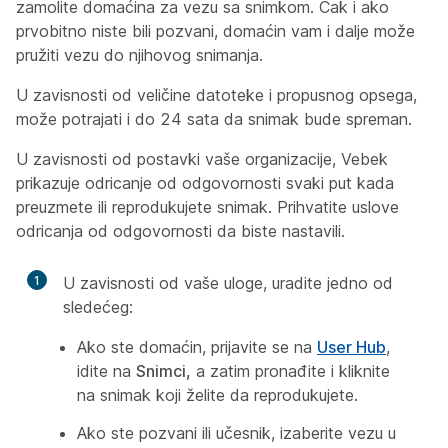
zamolite domaćina za vezu sa snimkom. Čak i ako
prvobitno niste bili pozvani, domaćin vam i dalje može
pružiti vezu do njihovog snimanja.
U zavisnosti od veličine datoteke i propusnog opsega,
može potrajati i do 24 sata da snimak bude spreman.
U zavisnosti od postavki vaše organizacije, Vebek
prikazuje odricanje od odgovornosti svaki put kada
preuzmete ili reprodukujete snimak. Prihvatite uslove
odricanja od odgovornosti da biste nastavili.
1
U zavisnosti od vaše uloge, uradite jedno od
sledećeg:
Ako ste domaćin, prijavite se na
User Hub
,
idite na
Snimci,
a zatim pronađite i kliknite
na snimak koji želite da reprodukujete.
Ako ste pozvani ili učesnik, izaberite vezu u