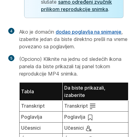
slušate
samo određeni zvučnik
prilikom reprodukcije snimka
.
4
Ako je domaćin
dodao poglavlja na snimanje
,
izaberite jedan da biste direktno prešli na vreme
povezano sa poglavljem.
5
(Opciono) Kliknite na jednu od sledećih ikona
panela da biste prikazali taj panel tokom
reprodukcije MP4 snimka.
Da biste prikazali,
Tabla
izaberite
Transkript
Transkript
Poglavlja
Poglavlja
Učesnici
Učesnici