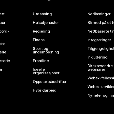
Send inn et spørsmål
ett
Utdanning
Nedlastinger
aer
Helsetjenester
Bli med på et 
bord-
Regjering
Nettbaserte ti
Finans
Integreringer
rie
Sport og
Tilgjengelighe
erie
underholdning
Inkludering
nserie
Frontline
Direktesendte
ør
Ideelle
webinarer
organisasjoner
Webex-felless
Oppstartsbedrifter
Webex-utvikle
Hybridarbeid
Nyheter og in