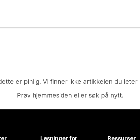
dette er pinlig. Vi finner ikke artikkelen du leter 
Prøv hjemmesiden eller søk på nytt.
Hjem
ter
Løsninger for
Ressurser
Trenger du et svar?