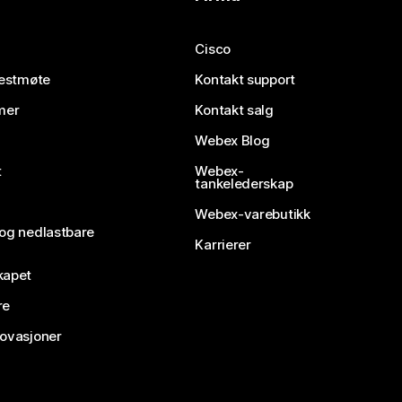
Cisco
testmøte
Kontakt support
mer
Kontakt salg
Webex Blog
t
Webex-
tankelederskap
Webex-varebutikk
 og nedlastbare
Karrierer
kapet
re
novasjoner