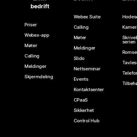
bedrift
Webex Suite
Hodes
Priser
Calling
Kamer
Webex-app
Møter
Skrive
serien
Møter
Meldinger
Romse
Calling
Slido
Tavles
Meldinger
Nettseminar
Telefo
Skjermdeling
Events
Tilbeh
Kontaktsenter
CPaaS
Sikkerhet
Control Hub