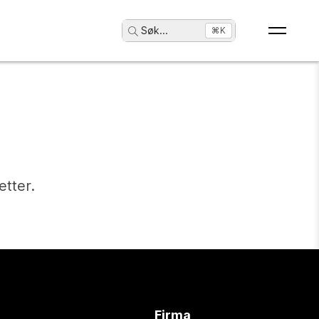
Søk
...
⌘K
etter.
Firma