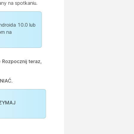
any na spotkaniu.
ndroida 10.0 lub
jom na
ę
Rozpocznij teraz
,
NIAĆ
.
ZYMAJ