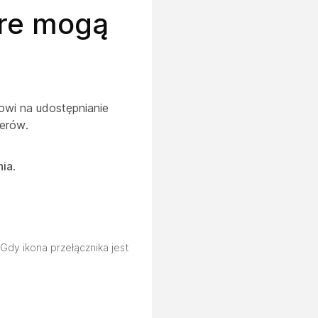
óre mogą
owi na udostępnianie
erów.
nia
.
Gdy ikona przełącznika jest