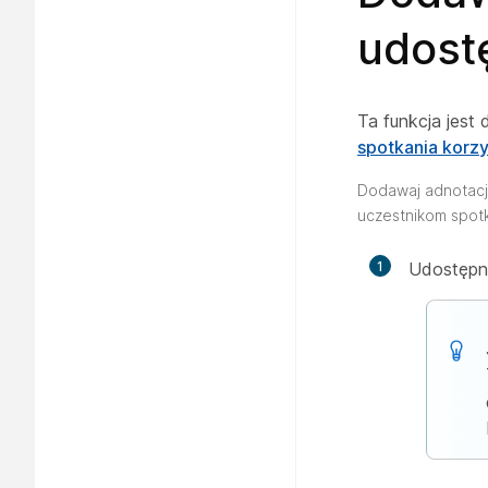
udost
Ta funkcja jest
spotkania korzy
Dodawaj adnotacj
uczestnikom spotk
1
Udostępni