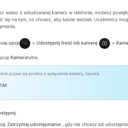
sz wideo z wbudowanej kamery w telefonie, możesz powięk
ić się na tym, co chcesz, aby ludzie widzieli. Uczestnicy 
niania.
cej opcji
>
Udostępnij treść lub kamerę
>
Kame
opcję
Kamera
tylna.
Jeśli pojawi się prośba o wyłączenie kamery, naciśnij
TAK
stępnij
.
pcję
Zatrzymaj udostępnianie
, gdy nie chcesz już udostępnia