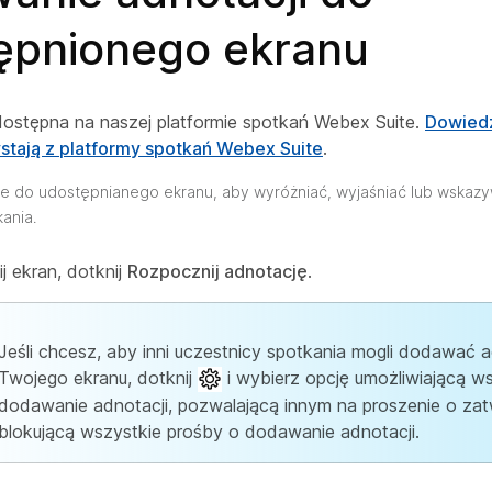
ępnionego ekranu
 dostępna na naszej platformie spotkań Webex Suite.
Dowiedz
stają z platformy spotkań Webex Suite
.
e do udostępnianego ekranu, aby wyróżniać, wyjaśniać lub wskazy
ania.
j ekran, dotknij
Rozpocznij adnotację
.
Jeśli chcesz, aby inni uczestnicy spotkania mogli dodawać 
Twojego ekranu, dotknij
i wybierz opcję umożliwiającą w
dodawanie adnotacji, pozwalającą innym na proszenie o zat
blokującą wszystkie prośby o dodawanie adnotacji.