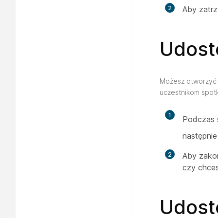
2
Aby zatrz
Udostę
Możesz otworzyć 
uczestnikom spotk
1
Podczas 
następnie
2
Aby zakoń
czy chces
Udost