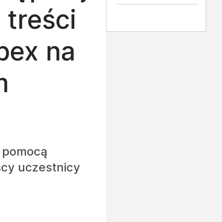
 treści
bex na
m
a pomocą
scy uczestnicy