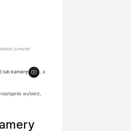
zekazać pomysły
ć lub kamerę
, a
a następnie wybierz,
kamery