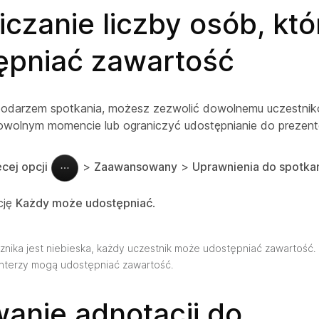
iczanie liczby osób, kt
ępniać zawartość
spodarzem spotkania, możesz zezwolić dowolnemu uczestnik
owolnym momencie lub ograniczyć udostępnianie do prezent
cej opcji
>
Zaawansowany
>
Uprawnienia do spotka
cję
Każdy może udostępniać
.
znika jest niebieska, każdy uczestnik może udostępniać zawartość. 
enterzy mogą udostępniać zawartość.
anie adnotacji do