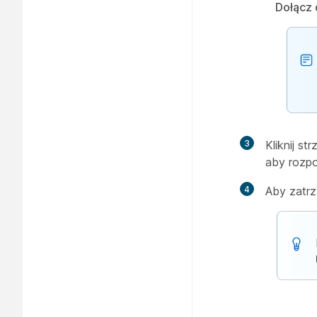
Dołącz 
3
Kliknij st
aby rozpo
4
Aby zatrz