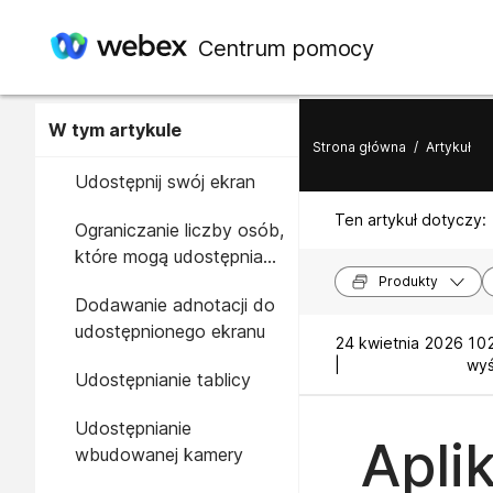
Centrum pomocy
W tym artykule
Strona główna
/
Artykuł
Udostępnij swój ekran
Ten artykuł dotyczy:
Ograniczanie liczby osób,
które mogą udostępniać
zawartość
Produkty
Dodawanie adnotacji do
udostępnionego ekranu
24 kwietnia 2026
102
|
wyś
Udostępnianie tablicy
Udostępnianie
Apli
wbudowanej kamery