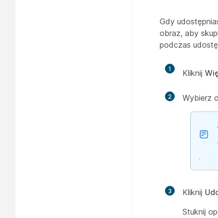
Gdy udostępnia
obraz, aby skup
podczas udostęp
1
Kliknij
Wię
2
Wybierz 
.
3
Kliknij
Udo
Stuknij o