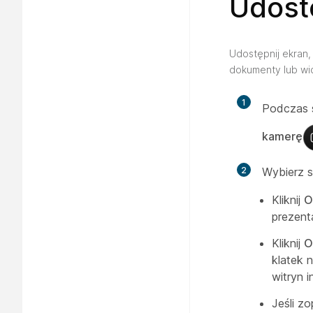
Udost
Udostępnij ekran,
dokumenty lub wi
1
Podczas 
kamerę
2
Wybierz s
Kliknij
O
prezenta
Kliknij
O
klatek 
witryn i
Jeśli z