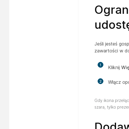
Ogran
udost
Jeśli jesteś go
zawartości w d
1
Kliknij
Wię
2
Włącz op
Gdy ikona przełąc
szara, tylko prez
Dodaw