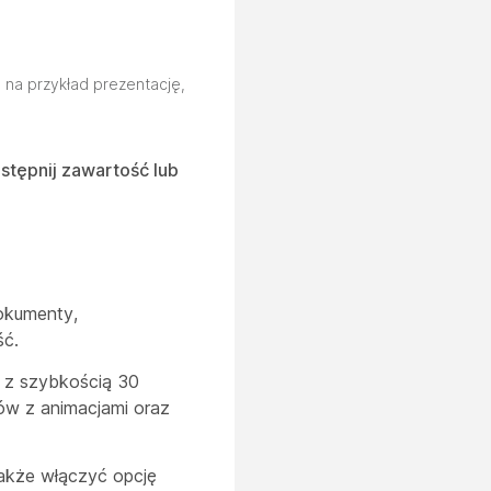
 na przykład prezentację,
stępnij zawartość lub
okumenty,
ść.
n z szybkością 30
dów z animacjami oraz
także włączyć opcję