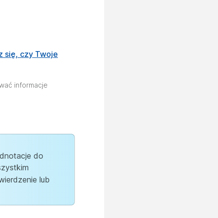
 się, czy Twoje
wać informacje
adnotacje do
szystkim
wierdzenie lub