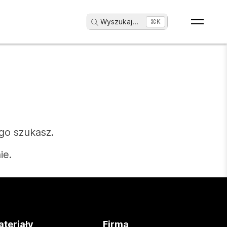
Wyszukaj
...
⌘K
go szukasz.
ie.
teriały
Firma