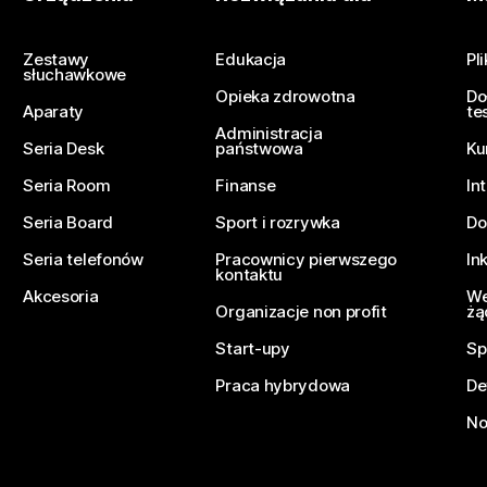
Prześlij pytanie
Zestawy
Edukacja
Pl
słuchawkowe
Opieka zdrowotna
Do
Aparaty
te
Administracja
Seria Desk
państwowa
Ku
Seria Room
Finanse
In
Seria Board
Sport i rozrywka
Do
Seria telefonów
Pracownicy pierwszego
In
kontaktu
Akcesoria
We
Organizacje non profit
żą
Start-upy
Sp
Praca hybrydowa
De
No