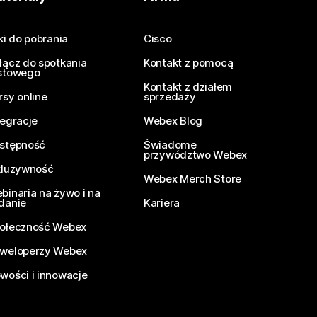
iki do pobrania
Cisco
łącz do spotkania
Kontakt z pomocą
stowego
Kontakt z działem
rsy online
sprzedaży
tegracje
Webex Blog
stępność
Świadome
przywództwo Webex
kluzywność
Webex Merch Store
binaria na żywo i na
danie
Kariera
ołeczność Webex
weloperzy Webex
wości i innowacje