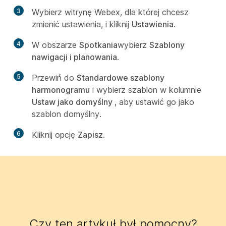
3
Wybierz witrynę Webex, dla której chcesz
zmienić ustawienia, i kliknij
Ustawienia
.
4
W obszarze
Spotkania
wybierz
Szablony
nawigacji i planowania
.
5
Przewiń do
Standardowe szablony
harmonogramu
i wybierz szablon w kolumnie
Ustaw jako domyślny
, aby ustawić go jako
szablon domyślny.
6
Kliknij opcję
Zapisz
.
Czy ten artykuł był pomocny?