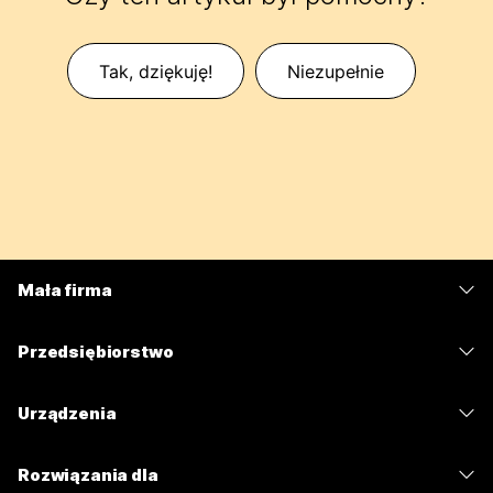
Tak, dziękuję!
Niezupełnie
Mała firma
Cennik
Przedsiębiorstwo
Aplikacja Webex
Webex Suite
Urządzenia
Meetings
Calling
Zestawy słuchawkowe
Calling
Rozwiązania dla
Meetings