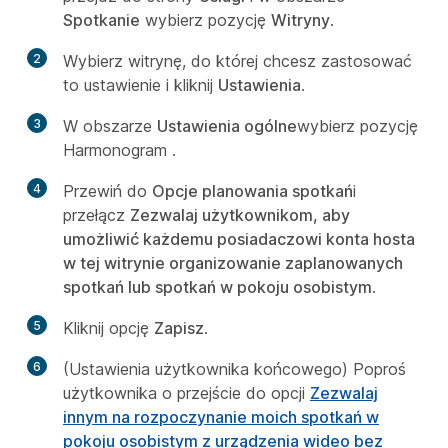
Spotkanie
wybierz pozycję
Witryny
.
2
Wybierz witrynę, do której chcesz zastosować
to ustawienie i kliknij
Ustawienia
.
3
W obszarze
Ustawienia ogólne
wybierz pozycję
Harmonogram
.
4
Przewiń do
Opcje planowania spotkań
i
przełącz
Zezwalaj użytkownikom, aby
umożliwić każdemu posiadaczowi konta hosta
w tej witrynie organizowanie zaplanowanych
spotkań lub spotkań w pokoju osobistym
.
5
Kliknij opcję
Zapisz
.
6
(Ustawienia użytkownika końcowego) Poproś
użytkownika o przejście do opcji
Zezwalaj
innym na rozpoczynanie moich spotkań w
pokoju osobistym z urządzenia wideo bez