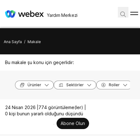
Yardım Merkezi
Ana Sayfa
/
Makale
Bu makale şu konu için geçerlidir:
Ürünler
Sektörler
Roller
24 Nisan 2026 |
774 görüntüleme(ler) |
0 kişi bunun yararlı olduğunu düşündü
Abone Olun