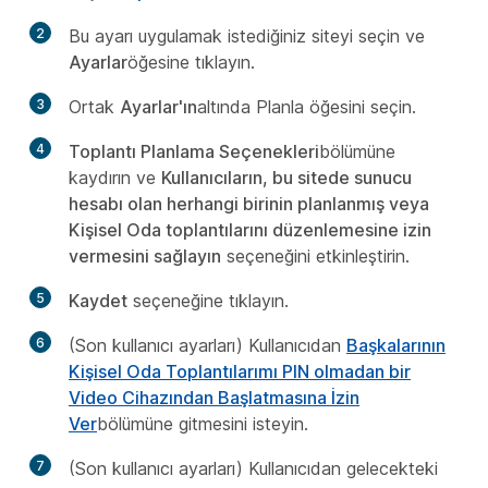
2
Bu ayarı uygulamak istediğiniz siteyi seçin ve
Ayarlar
öğesine tıklayın.
3
Ortak
Ayarlar'ın
altında Planla öğesini
seçin.
4
Toplantı Planlama Seçenekleri
bölümüne
kaydırın ve
Kullanıcıların, bu sitede sunucu
hesabı olan herhangi birinin planlanmış veya
Kişisel Oda toplantılarını düzenlemesine izin
vermesini sağlayın
seçeneğini etkinleştirin.
5
Kaydet
seçeneğine tıklayın.
6
(Son kullanıcı ayarları) Kullanıcıdan
Başkalarının
Kişisel Oda Toplantılarımı PIN olmadan bir
Video Cihazından Başlatmasına İzin
Ver
bölümüne gitmesini isteyin.
7
(Son kullanıcı ayarları) Kullanıcıdan gelecekteki