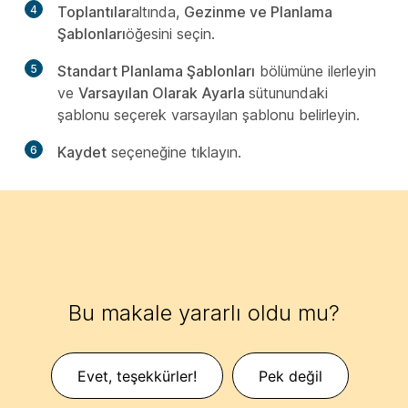
4
Toplantılar
altında,
Gezinme ve Planlama
Şablonları
öğesini seçin.
5
Standart Planlama Şablonları
bölümüne ilerleyin
ve
Varsayılan Olarak Ayarla
sütunundaki
şablonu seçerek varsayılan şablonu belirleyin.
6
Kaydet
seçeneğine tıklayın.
Bu makale yararlı oldu mu?
Evet, teşekkürler!
Pek değil