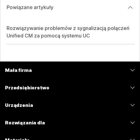
Powiązane artykuły
Rozwiązywanie problemów z sygnalizacją połączeń
Unified CM za pomocą systemu UC
Mała firma
Cennik
Przedsiębiorstwo
Aplikacja Webex
Webex Suite
Urządzenia
Meetings
Calling
Zestawy słuchawkowe
Calling
Rozwiązania dla
Meetings
Aparaty
Wiadomości
Edukacja
Wiadomości