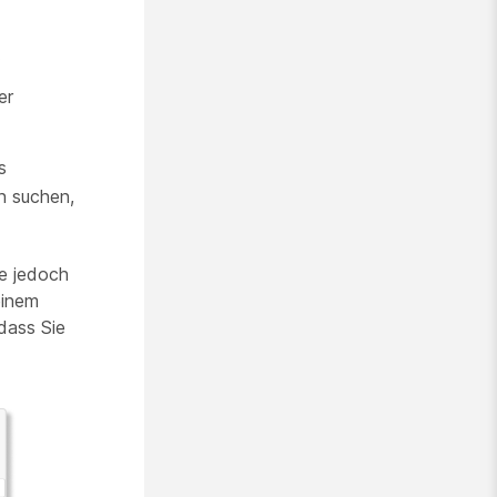
.
er
s
n suchen,
ne jedoch
einem
dass Sie