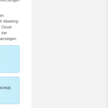
prechungen
fen
ch Meeting-
 Cloud-
 der
 anzeigen.
ezeigt,