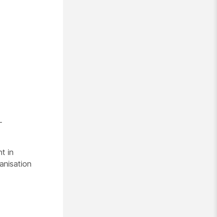
-
t in
anisation