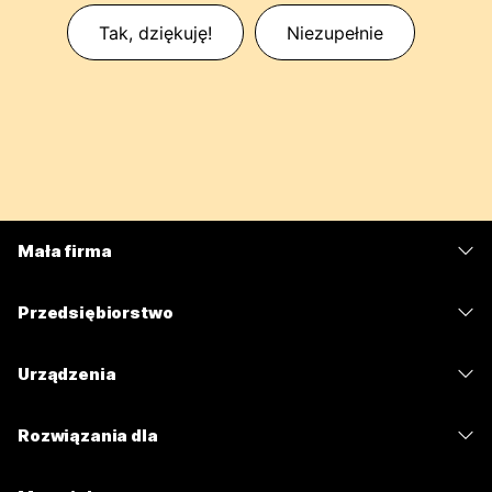
Tak, dziękuję!
Niezupełnie
Mała firma
Cennik
Przedsiębiorstwo
Aplikacja Webex
Webex Suite
Urządzenia
Meetings
Calling
Zestawy słuchawkowe
Calling
Rozwiązania dla
Meetings
Aparaty
Wiadomości
Edukacja
Wiadomości