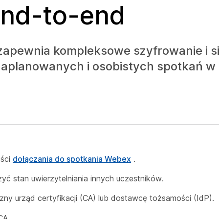
end-to-end
zapewnia kompleksowe szyfrowanie i si
zaplanowanych i osobistych spotkań w 
ości
dołączania do spotkania Webex
.
ć stan uwierzytelniania innych uczestników.
y urząd certyfikacji (CA) lub dostawcę tożsamości (IdP).
CA.