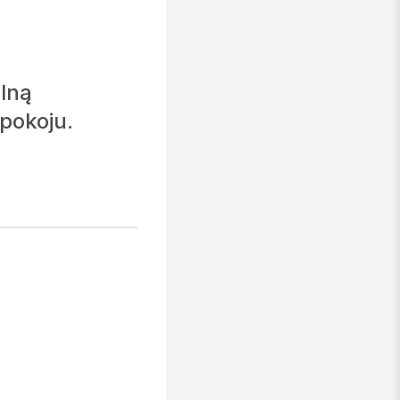
lną
pokoju.