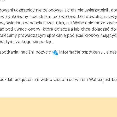
ani uczestnicy nie zalogowali się ani nie uwierzytelnili, a
ezweryfikowany uczestnik może wprowadzić dowolną nazw
 wyświetlana w panelu uczestnika, ale Webex nie może zwer
ąć pod uwagę osoby, które dołączają lub chcą dołączać do
zalecamy prowadzącym spotkanie podjęcie kroków mających
st tym, za kogo się podaje.
potkania, naciśnij pozycję
Informacje o
spotkaniu , a nas
bex lub urządzeniem wideo Cisco a serwerem Webex jest be