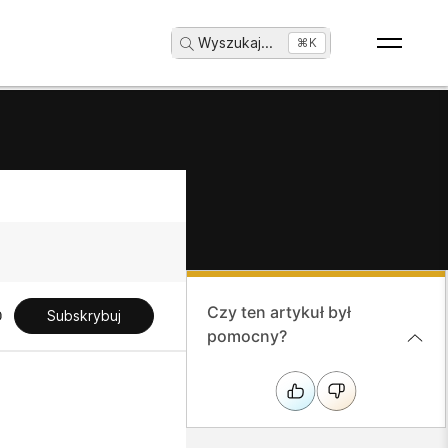
Wyszukaj
...
⌘K
Czy ten artykuł był
Subskrybuj
pomocny?