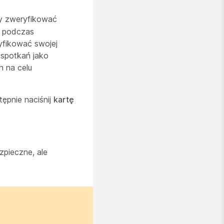
by zweryfikować
ę podczas
yfikować swojej
 spotkań jako
 na celu
tępnie naciśnij
kartę
zpieczne, ale