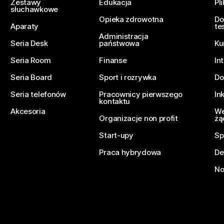
Zestawy
Edukacja
Pl
słuchawkowe
Opieka zdrowotna
Do
Aparaty
te
Administracja
Seria Desk
państwowa
Ku
Seria Room
Finanse
In
Seria Board
Sport i rozrywka
Do
Seria telefonów
Pracownicy pierwszego
In
kontaktu
Akcesoria
We
Organizacje non profit
żą
Start-upy
Sp
Praca hybrydowa
De
No