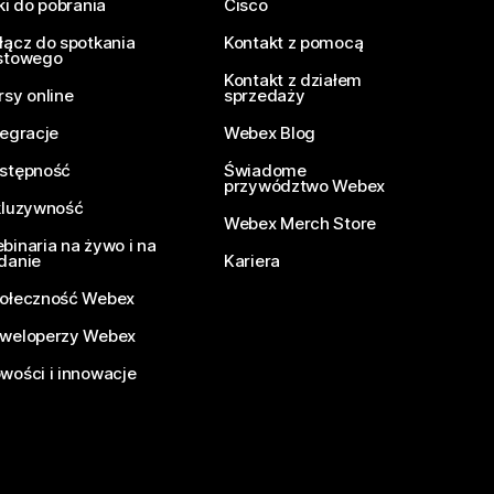
iki do pobrania
Cisco
łącz do spotkania
Kontakt z pomocą
stowego
Kontakt z działem
rsy online
sprzedaży
tegracje
Webex Blog
stępność
Świadome
przywództwo Webex
kluzywność
Webex Merch Store
binaria na żywo i na
danie
Kariera
ołeczność Webex
weloperzy Webex
wości i innowacje