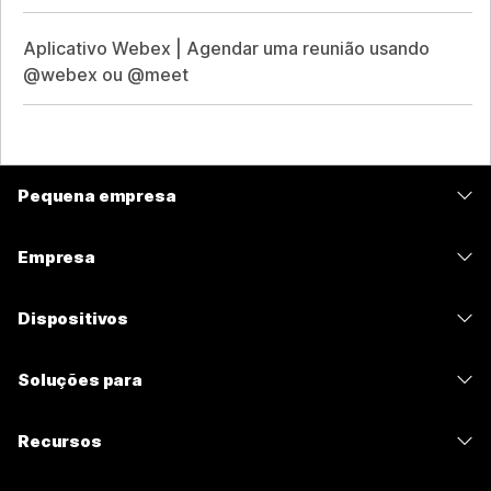
Aplicativo Webex | Agendar uma reunião usando
@webex ou @meet
Pequena empresa
Preços
Empresa
Aplicativo Webex
Webex Suite
Dispositivos
Meetings
Calling
Fones de ouvido
Calling
Soluções para
Meetings
Câmeras
Mensagens
Educação
Mensagens
Recursos
Série de mesa
Compartilhamento de tela
Assistência médica
Slido
Downloads
Série de salas