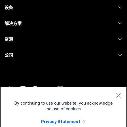
Webex Suite
设备
Meetings
Calling
头戴式耳机
Calling
解决方案
Meetings
摄像头
消息传递
教育
消息传递
资源
Desk 系列
屏幕共享
医疗保健
Slido
下载
Room 系列
公司
政府
Webinars
加入测试会议
Board 系列
Cisco
财务
Events
在线课程
Phone 系列
联系技术支持
体育与娱乐
Contact Center
集成
配件
联系销售
一线员工
CPaaS
辅助功能
条款和条件
Webex Blog
非营利组织
安全性
By continuing to use our website, you acknowledge
包容性
隐私权声明
the use of cookies.
Webex 思想领导力
新兴公司
Control Hub
Cookie
直播和点播网络研讨会
Webex 商店
Privacy Statement
商标
混合式工作