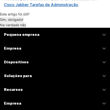
Cisco Jabber Tarefas de Administração
.
Este artigo foi útil?
Sim, obrigado!
Na verdade não
Pequena empresa
Preços
Empresa
Aplicativo Webex
Webex Suite
Dispositivos
Meetings
Calling
Fones de ouvido
Calling
Soluções para
Meetings
Câmeras
Mensagens
Educação
Mensagens
Recursos
Série de mesa
Compartilhamento de tela
Assistência médica
Slido
Downloads
Série de salas
Empresa
Governo
Webinars
Entrar em uma reunião de teste
Série de placas