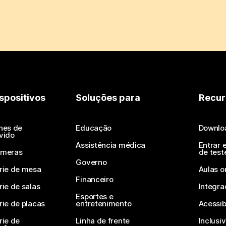
spositivos
Soluções para
Recur
nes de
Educação
Downlo
vido
Assistência médica
Entrar 
meras
de test
Governo
rie de mesa
Aulas o
Financeiro
rie de salas
Integra
Esportes e
rie de placas
entretenimento
Acessib
rie de
Linha de frente
Inclusi