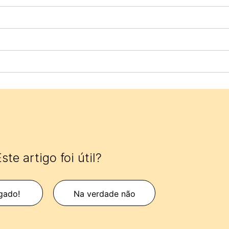
ste artigo foi útil?
gado!
Na verdade não