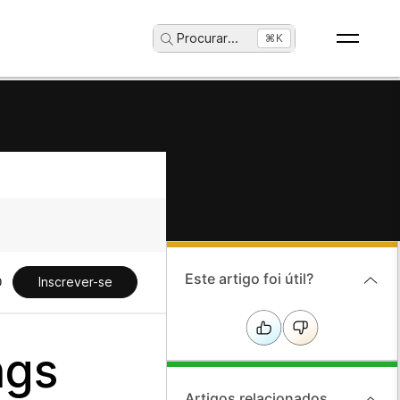
Procurar
...
⌘K
Este artigo foi útil?
Inscrever-se
ngs
Artigos relacionados