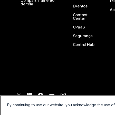
Compartilhamento
te
de tela
Eventos
Ac
Contact
Center
CPaaS
Segurança
Control Hub
©
2026
Cisco e/ou suas afiliadas. Todos os direitos reservados.
By continuing to use our website, you acknowledge the use of