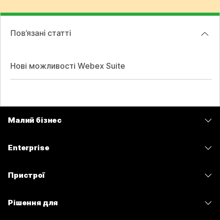
Пов’язані статті
Нові можливості Webex Suite
Малий бізнес
Тарифи
Enterprise
Програма Webex
Webex Suite
Пристрої
Наради
Calling
Гарнітури
Calling
Рішення для
Наради
Камери
Обмін повідомленнями