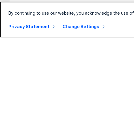
By continuing to use our website, you acknowledge the use of
Privacy Statement
Change Settings
Pequena
Empresa
Di
empresa
Webex
Fo
Suite
ou
Preços
Calling
Câ
Aplicativo Webex
Meetings
Sé
Meetings
Mensagens
Sé
Calling
Slido
Sé
Mensagens
Webinars
Sé
Compartilhamento
te
de tela
Eventos
Ac
Contact