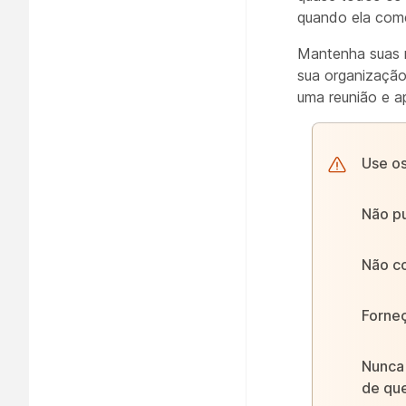
quando ela come
Mantenha suas r
sua organização
uma reunião e a
Use os
Não pu
Não co
Forneç
Nunca 
de qu