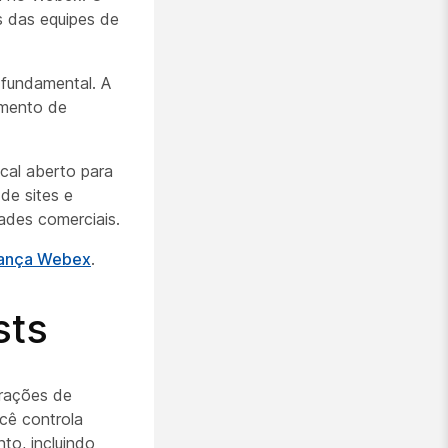
s das equipes de
 fundamental. A
amento de
cal aberto para
de sites e
ades comerciais.
rança Webex
.
sts
urações de
cê controla
to, incluindo