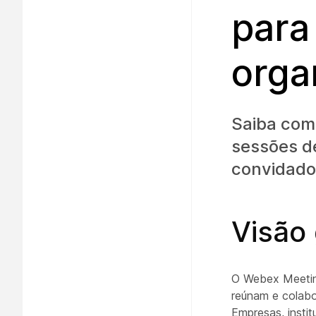
para
orga
Saiba com
sessões d
convidado
Visão
O Webex Meetings
reúnam e colab
Empresas, insti