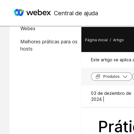
Neste artigo
Central de ajuda
Visão geral da segurança
Webex
Página inicial
/
Artigo
Melhores práticas para os
hosts
Este artigo se aplica 
Produtos
03 de dezembro de
2024 |
Prát