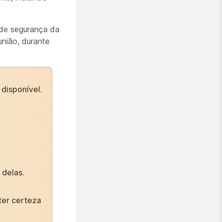
 de segurança da
união, durante
disponível.
 delas.
ter certeza