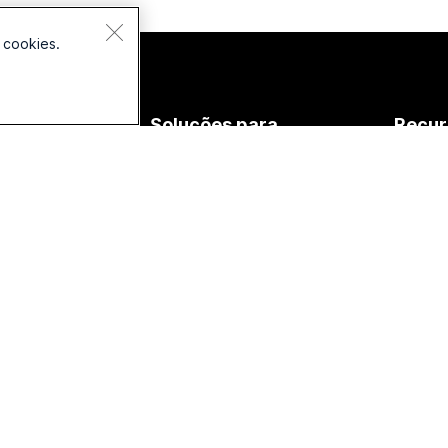
 cookies.
spositivos
Soluções para
Recur
nes de
Educação
Downlo
vido
Assistência médica
Entrar 
meras
de test
Governo
rie de mesa
Aulas o
Financeiro
rie de salas
Integra
Esportes e
rie de placas
entretenimento
Acessib
rie de
Linha de frente
Inclusi
lefone
Organizações sem fins
Webinar
essórios
lucrativos
deman