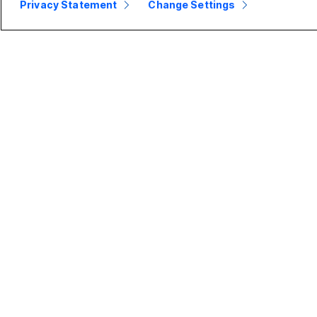
Privacy Statement
Change Settings
Malo podjetje
Podjetje
Cene
Webex Suite
Aplikacija Webex
Calling
Meetings
Meetings
Calling
Sporočanje
Sporočanje
Slido
Skupna raba
Webinars
zaslona
Events
Kontaktni
center
CPaaS
Varnost