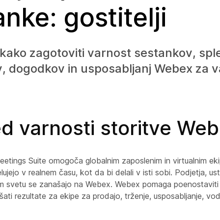
nke: gostitelji
 kako zagotoviti varnost sestankov, spl
, dogodkov in usposabljanj Webex za v
d varnosti storitve We
tings Suite omogoča globalnim zaposlenim in virtualnim ek
lujejo v realnem času, kot da bi delali v isti sobi. Podjetja, u
em svetu se zanašajo na Webex. Webex pomaga poenostaviti
jšati rezultate za ekipe za prodajo, trženje, usposabljanje, vo