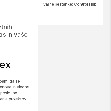
varne sestanke: Control Hub
etnih
as in vaše
bex
ipam, da se
stanove in vladne
 poslovne
denje projektov