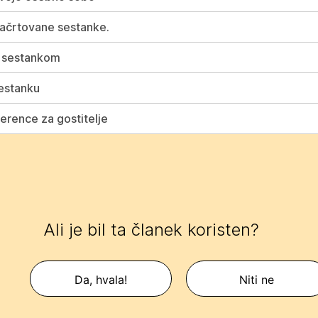
ačrtovane sestanke.
 sestankom
estanku
rence za gostitelje
Ali je bil ta članek koristen?
Da, hvala!
Niti ne