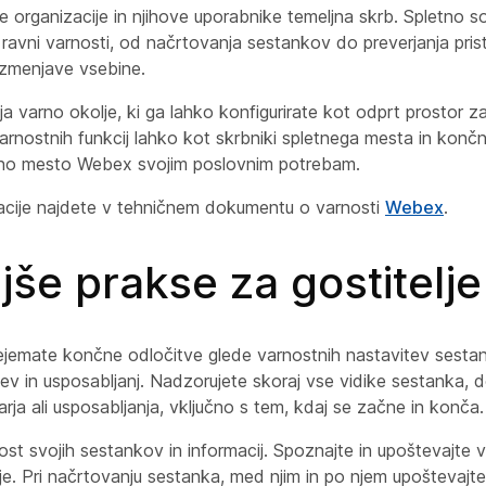
e organizacije in njihove uporabnike temeljna skrb. Spletno 
 ravni varnosti, od načrtovanja sestankov do preverjanja pris
izmenjave vsebine.
 varno okolje, ki ga lahko konfigurirate kot odprt prostor z
nostnih funkcij lahko kot skrbniki spletnega mesta in končn
etno mesto Webex svojim poslovnim potrebam.
cije najdete v tehničnem dokumentu o varnosti
Webex
.
jše prakse za gostitelje
prejemate končne odločitve glede varnostnih nastavitev sest
jev in usposabljanj. Nadzorujete skoraj vse vidike sestanka,
rja ali usposabljanja, vključno s tem, kdaj se začne in konča.
st svojih sestankov in informacij. Spoznajte in upoštevajte v
je. Pri načrtovanju sestanka, med njim in po njem upoštevajte