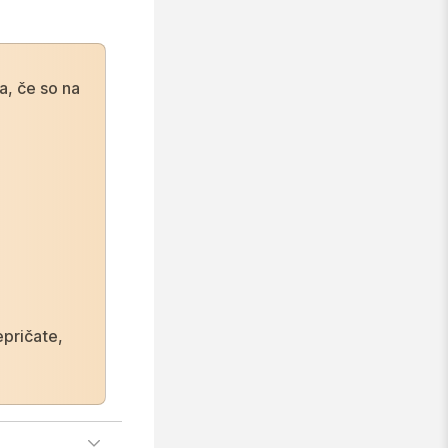
a, če so na
epričate,