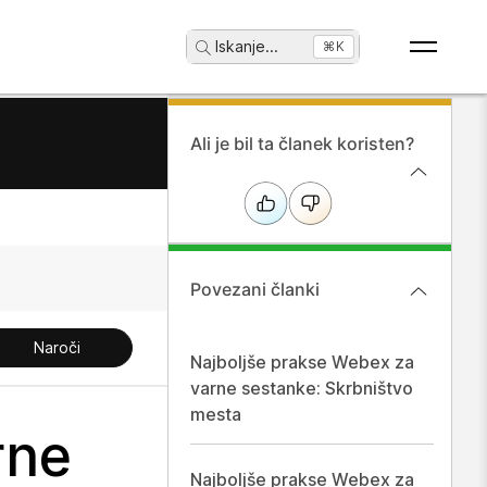
Iskanje
...
⌘K
Ali je bil ta članek koristen?
Povezani članki
Naroči
Najboljše prakse Webex za
varne sestanke: Skrbništvo
mesta
rne
Najboljše prakse Webex za