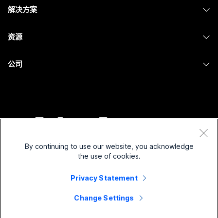
头戴式耳机
Calling
解决方案
Meetings
摄像头
消息传递
教育
消息传递
资源
Desk 系列
屏幕共享
医疗保健
Slido
下载
Room 系列
公司
政府
Webinars
加入测试会议
Board 系列
Cisco
财务
Events
在线课程
Phone 系列
联系技术支持
体育与娱乐
Contact Center
集成
配件
联系销售
一线员工
CPaaS
辅助功能
条款和条件
Webex Blog
非营利组织
安全性
By continuing to use our website, you acknowledge
包容性
隐私权声明
the use of cookies.
Webex 思想领导力
新兴公司
Control Hub
Cookie
直播和点播网络研讨会
Privacy Statement
Webex 商店
商标
混合式工作
Webex 社区
©
2026
Cisco 和/或其附属公司。保留所有权利。
职业
Change Settings
Webex 开发人员