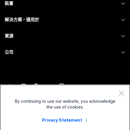
裝置
Meetings
Calling
耳機
Calling
解決方案，適用於
Meetings
攝影機
Messaging
教育
Messaging
資源
Desk 系列
螢幕共用
醫療保健
Slido
下載
Room 系列
公司
政府
Webinars
加入測驗會議
Board 系列
Cisco
財務
Events
線上課程
電話系列
聯絡技術支援
運動與娛樂
Contact Center
整合
配件
聯絡銷售人員
前線
CPaaS
協助工具
條款和條件
Webex 部落格
非營利
安全性
By continuing to use our website, you acknowledge
包容性
隱私權聲明
the use of cookies.
Webex 思想領導力
啟動
Control Hub
Cookie
即時和隨選網路研討會
Privacy Statement
Webex Merch Store
商標
混合式工作
Webex 社群
©
2026
Cisco 和/或其子公司。保留所有權利。