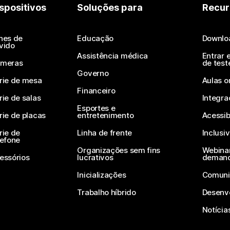
spositivos
Soluções para
Recur
nes de
Educação
Downlo
vido
Assistência médica
Entrar 
meras
de test
Governo
rie de mesa
Aulas o
Financeiro
rie de salas
Integra
Esportes e
rie de placas
entretenimento
Acessib
rie de
Linha de frente
Inclusi
lefone
Organizações sem fins
Webinar
essórios
lucrativos
deman
Inicializações
Comuni
Trabalho híbrido
Desenv
Notícia