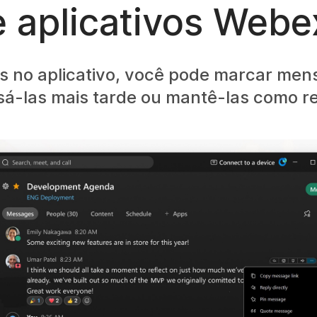
e aplicativos Webe
 no aplicativo, você pode marcar me
sá-las mais tarde ou mantê-las como re