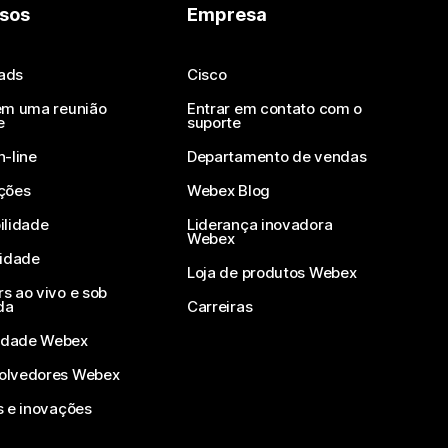
sos
Empresa
ads
Cisco
em uma reunião
Entrar em contato com o
e
suporte
n-line
Departamento de vendas
ções
Webex Blog
ilidade
Liderança inovadora
Webex
vidade
Loja de produtos Webex
s ao vivo e sob
da
Carreiras
dade Webex
olvedores Webex
s e inovações