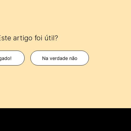
ste artigo foi útil?
gado!
Na verdade não