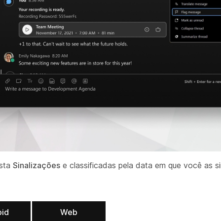
ista
Sinalizações
e classificadas pela data em que você as s
oid
Web