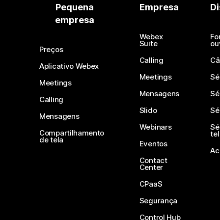
Pequena
Empresa
Di
empresa
Webex
Fo
Suite
ou
Preços
Calling
Câ
Aplicativo Webex
Meetings
Sé
Meetings
Mensagens
Sé
Calling
Slido
Sé
Mensagens
Webinars
Sé
Compartilhamento
te
de tela
Eventos
Ac
Contact
Center
CPaaS
Segurança
Control Hub