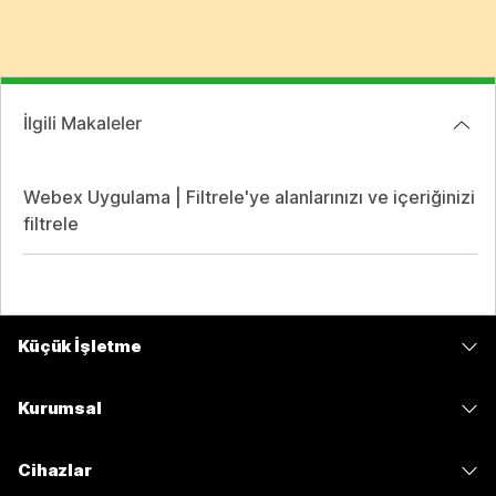
İlgili Makaleler
Webex Uygulama | Filtrele'ye alanlarınızı ve içeriğinizi
filtrele
Küçük İşletme
Fiyatlar
Kurumsal
Webex Uygulaması
Webex Suite
Cihazlar
Meetings
Calling