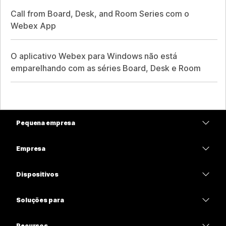
Call from Board, Desk, and Room Series com o
Webex App
O aplicativo Webex para Windows não está
emparelhando com as séries Board, Desk e Room
Pequena empresa
Preços
Empresa
Aplicativo Webex
Webex Suite
Dispositivos
Meetings
Calling
Fones de ouvido
Calling
Soluções para
Meetings
Câmeras
Educação
Mensagens
Mensagens
Recursos