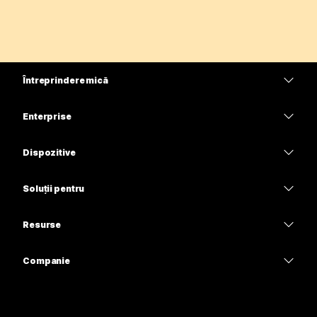
Întreprindere mică
Prețuri
Enterprise
Aplicația Webex
Webex Suite
Dispozitive
Meetings
Calling
Căști
Calling
Soluții pentru
Meetings
Camere
Educație
Mesagerie
Mesagerie
Resurse
Seria Desk
Asistență medicală
Partajare ecran
Descărcări
Slido
Seria Room
Companie
Guvern
Intrați într-o întâlnire de probă
Seminare web
Cisco
Seria Board
Finanțe
Cursuri online
Events
Contactați asistența
Seria Phone