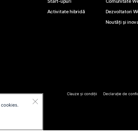
Start-upuri
Comunitate W
Activitate hibridă
Dezvoltatori 
Noutăți și inov
Clauze și condiții
Declarație de confid
 cookies.