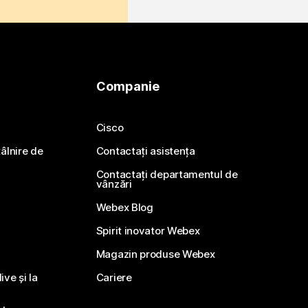
Companie
Cisco
ntâlnire de
Contactați asistența
Contactați departamentul de
vânzări
Webex Blog
Spirit inovator Webex
Magazin produse Webex
ve și la
Cariere