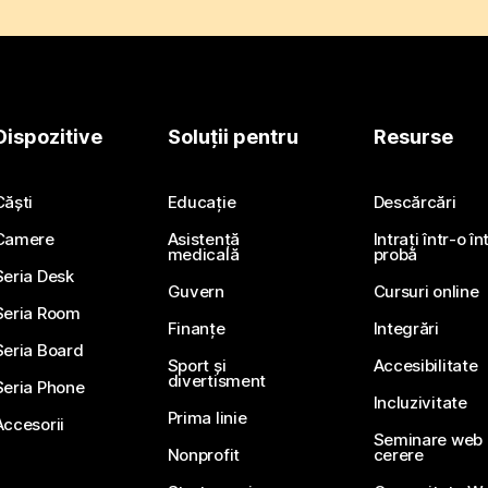
Dispozitive
Soluții pentru
Resurse
Căști
Educație
Descărcări
Camere
Asistență
Intrați într-o î
medicală
probă
Seria Desk
Guvern
Cursuri online
Seria Room
Finanțe
Integrări
Seria Board
Sport și
Accesibilitate
divertisment
Seria Phone
Incluzivitate
Prima linie
Accesorii
Seminare web li
Nonprofit
cerere