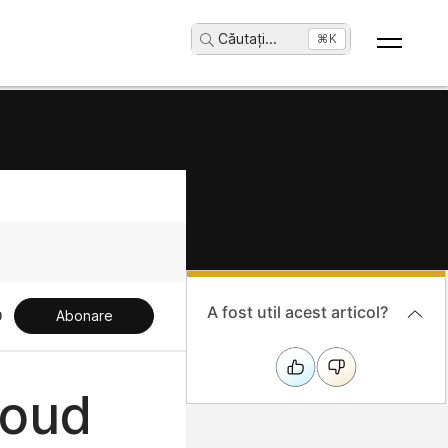
Căutați
...
⌘K
A fost util acest articol?
Abonare
loud