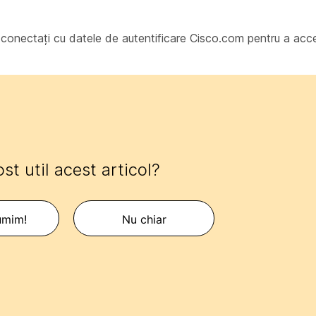
ă conectați cu datele de autentificare Cisco.com pentru a ac
ost util acest articol?
umim!
Nu chiar