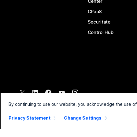
Center
CPaaS
Securitate
Control Hub
©
2026
Cisco și/sau afiliații săi. Toate drepturile rezervate.
By continuing to use our website, you acknowledge the use of
Privacy Statement
Change Settings