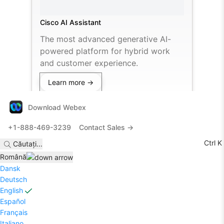
Cisco AI Assistant
The most advanced generative AI-
powered platform for hybrid work
and customer experience.
Learn more →
Download Webex
+1-888-469-3239
Contact Sales →
Ctrl K
Căutați
...
Română
Dansk
Deutsch
English
Español
Français
Italiano