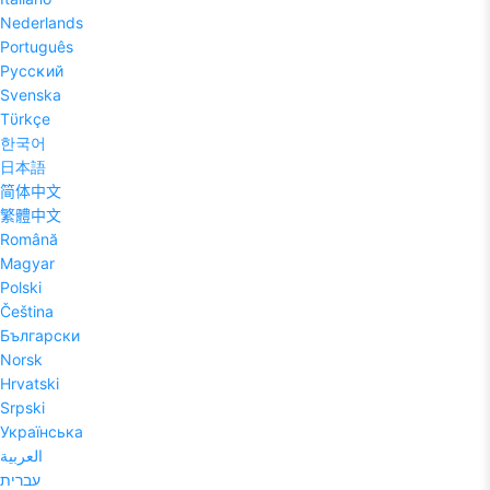
Nederlands
Português
Pyccĸий
Svenska
Tϋrkçe
한국어
日本語
简体中文
繁體中文
Română
Magyar
Polski
Čeština
Български
Norsk
Hrvatski
Srpski
Українська
العربية
עברית