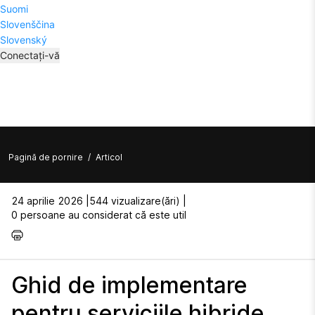
Suomi
Slovenščina
Slovenský
Conectați-vă
Pagină de pornire
/
Articol
24 aprilie 2026 |
544 vizualizare(ări) |
0 persoane au considerat că este util
Ghid de implementare
pentru serviciile hibride