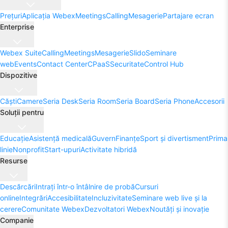
Prețuri
Aplicația Webex
Meetings
Calling
Mesagerie
Partajare ecran
Enterprise
Webex Suite
Calling
Meetings
Mesagerie
Slido
Seminare
web
Events
Contact Center
CPaaS
Securitate
Control Hub
Dispozitive
Căști
Camere
Seria Desk
Seria Room
Seria Board
Seria Phone
Accesorii
Soluții pentru
Educație
Asistență medicală
Guvern
Finanțe
Sport și divertisment
Prima
linie
Nonprofit
Start-upuri
Activitate hibridă
Resurse
Descărcări
Intrați într-o întâlnire de probă
Cursuri
online
Integrări
Accesibilitate
Incluzivitate
Seminare web live și la
cerere
Comunitate Webex
Dezvoltatori Webex
Noutăți și inovație
Companie