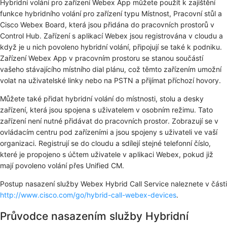
Hybridní volání pro zařízení Webex App můžete použít k zajištění
funkce hybridního volání pro zařízení typu Místnost, Pracovní stůl a
Cisco Webex Board, která jsou přidána do pracovních prostorů v
Control Hub. Zařízení s aplikací Webex jsou registrována v cloudu a
když je u nich povoleno hybridní volání, připojují se také k podniku.
Zařízení Webex App v pracovním prostoru se stanou součástí
vašeho stávajícího místního dial plánu, což těmto zařízením umožní
volat na uživatelské linky nebo na PSTN a přijímat příchozí hovory.
Můžete také přidat hybridní volání do místnosti, stolu a desky
zařízení, která jsou spojena s uživatelem v osobním režimu. Tato
zařízení není nutné přidávat do pracovních prostor. Zobrazují se v
ovládacím centru pod zařízeními a jsou spojeny s uživateli ve vaší
organizaci. Registrují se do cloudu a sdílejí stejné telefonní číslo,
které je propojeno s účtem uživatele v aplikaci Webex, pokud již
mají povoleno volání přes Unified CM.
Postup nasazení služby Webex Hybrid Call Service naleznete v části
http://www.cisco.com/go/hybrid-call-webex-devices
.
Průvodce nasazením služby Hybridní