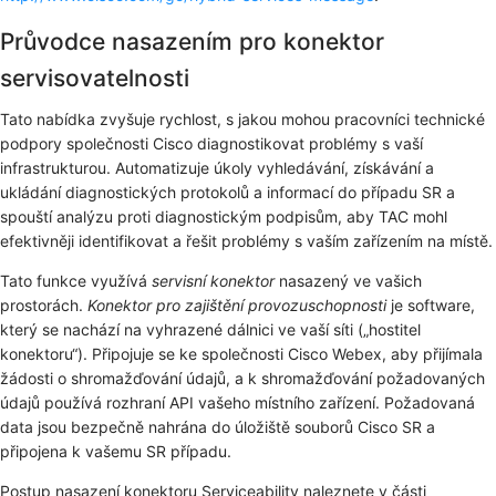
Průvodce nasazením pro konektor
servisovatelnosti
Tato nabídka zvyšuje rychlost, s jakou mohou pracovníci technické
podpory společnosti Cisco diagnostikovat problémy s vaší
infrastrukturou. Automatizuje úkoly vyhledávání, získávání a
ukládání diagnostických protokolů a informací do případu SR a
spouští analýzu proti diagnostickým podpisům, aby TAC mohl
efektivněji identifikovat a řešit problémy s vaším zařízením na místě.
Tato funkce využívá
servisní konektor
nasazený ve vašich
prostorách.
Konektor pro zajištění provozuschopnosti
je software,
který se nachází na vyhrazené dálnici ve vaší síti („hostitel
konektoru“). Připojuje se ke společnosti Cisco Webex, aby přijímala
žádosti o shromažďování údajů, a k shromažďování požadovaných
údajů používá rozhraní API vašeho místního zařízení. Požadovaná
data jsou bezpečně nahrána do úložiště souborů Cisco SR a
připojena k vašemu SR případu.
Postup nasazení konektoru Serviceability naleznete v části