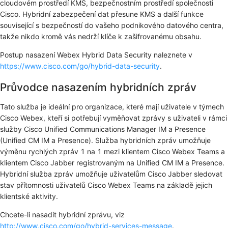
cloudovém prostředí KMS, bezpečnostním prostředí společnosti
Cisco. Hybridní zabezpečení dat přesune KMS a další funkce
související s bezpečností do vašeho podnikového datového centra,
takže nikdo kromě vás nedrží klíče k zašifrovanému obsahu.
Postup nasazení Webex Hybrid Data Security naleznete v
https://www.cisco.com/go/hybrid-data-security
.
Průvodce nasazením hybridních zpráv
Tato služba je ideální pro organizace, které mají uživatele v týmech
Cisco Webex, kteří si potřebují vyměňovat zprávy s uživateli v rámci
služby Cisco Unified Communications Manager IM a Presence
(Unified CM IM a Presence). Služba hybridních zpráv umožňuje
výměnu rychlých zpráv 1 na 1 mezi klientem Cisco Webex Teams a
klientem Cisco Jabber registrovaným na Unified CM IM a Presence.
Hybridní služba zpráv umožňuje uživatelům Cisco Jabber sledovat
stav přítomnosti uživatelů Cisco Webex Teams na základě jejich
klientské aktivity.
Chcete-li nasadit hybridní zprávu, viz
http://www.cisco.com/go/hybrid-services-message
.