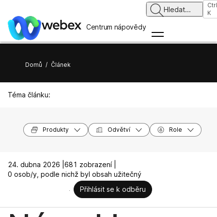
Ctr
Hledat
...
K
Centrum nápovědy
Domů
/
Článek
Téma článku:
Produkty
Odvětví
Role
24. dubna 2026 |
681 zobrazení |
0 osob/y, podle nichž byl obsah užitečný
Přihlásit se k odběru