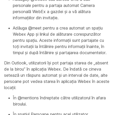
personale pentru a partaja automat Camera
personală WebEx a gazdei și a vă alătura
informațiilor din invitație.
Adăuga @meet pentru a crea automat un spațiu
Webex App și linkul de alăturare corespunzător
pentru spațiu. Aceste informații sunt partajate cu
toți invitații la întâlnire pentru informații înainte, în
timpul și după întâlnire și partajarea documentelor.
Din Outlook, utilizatorii își pot partaja starea de „absent
de la birou” în aplicația Webex. De îndată ce cineva
setează un răspuns automat și un interval de date, alte
persoane pot vedea starea în aplicația Webex în aceste
locații:
În @mentions îndreptate către utilizatorul în afara
biroului.
În spațiul Persoane pentru acel utilizator.