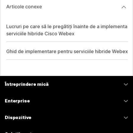
Articole conexe
Lucruri pe care să le pregătiți înainte de a implementa
serviciile hibride Cisco Webex
Ghid de implementare pentru serviciile hibride Webex
Întreprindere mică
Prețuri
Enterprise
Aplicația Webex
Webex Suite
Dispozitive
Meetings
Calling
Căști
Calling