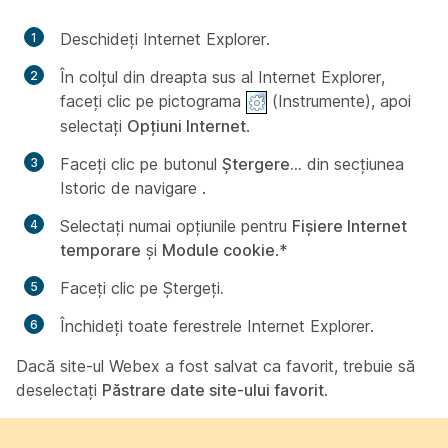
Deschideți Internet Explorer.
În colțul din dreapta sus al Internet Explorer,
faceți clic pe pictograma
(
Instrumente
), apoi
selectați
Opțiuni Internet
.
Faceți clic pe butonul
Ștergere...
din secțiunea
Istoric de navigare
.
Selectați numai opțiunile pentru
Fișiere Internet
temporare
și
Module cookie
.*
Faceți clic pe
Ștergeți
.
Închideți toate ferestrele Internet Explorer.
Dacă site-ul Webex a fost salvat ca favorit, trebuie să
deselectați
Păstrare date site-ului favorit
.