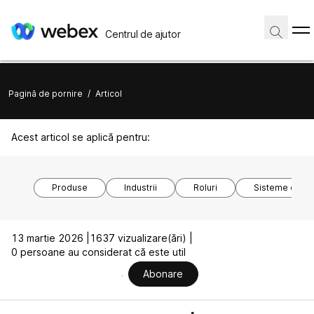
Centrul de ajutor
Pagină de pornire
/
Articol
Acest articol se aplică pentru:
Produse
Industrii
Roluri
Sisteme de o
13 martie 2026 |
1637 vizualizare(ări) |
0 persoane au considerat că este util
Abonare