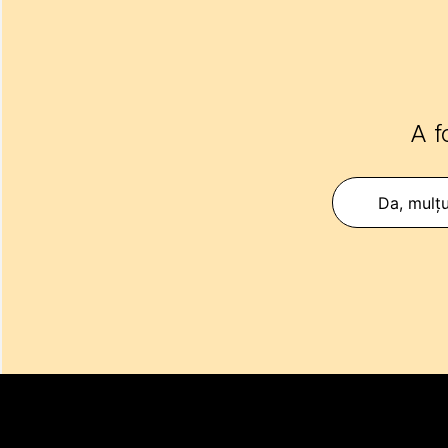
A f
Da, mulț