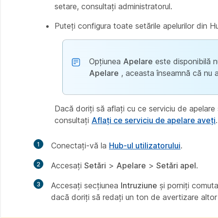
setare, consultați administratorul.
Puteți configura toate setările apelurilor din H
Opțiunea
Apelare
este disponibilă n
Apelare
, aceasta înseamnă că nu av
Dacă doriți să aflați cu ce serviciu de apelare 
consultați
Aflați ce serviciu de apelare aveți
.
1
Conectați-vă la
Hub-ul utilizatorului
.
2
Accesați
Setări
>
Apelare
>
Setări apel
.
3
Accesați secțiunea
Intruziune
și porniți comuta
dacă doriți să redați un ton de avertizare altor ut