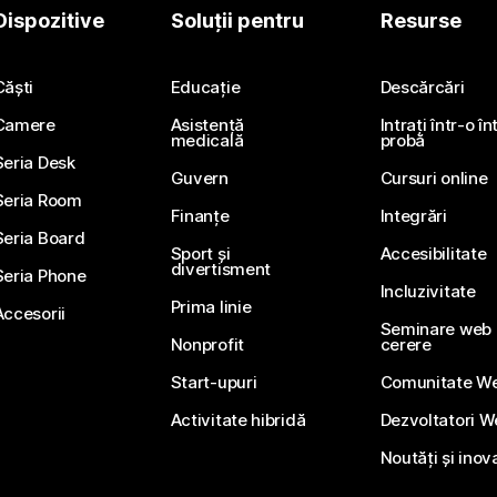
Dispozitive
Soluții pentru
Resurse
Căști
Educație
Descărcări
Camere
Asistență
Intrați într-o î
medicală
probă
Seria Desk
Guvern
Cursuri online
Seria Room
Finanțe
Integrări
Seria Board
Sport și
Accesibilitate
divertisment
Seria Phone
Incluzivitate
Prima linie
Accesorii
Seminare web li
Nonprofit
cerere
Start-upuri
Comunitate W
Activitate hibridă
Dezvoltatori 
Noutăți și inov