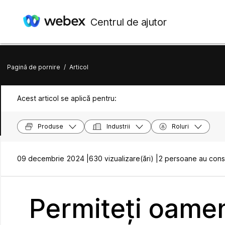
Centrul de ajutor
Pagină de pornire
/
Articol
Acest articol se aplică pentru:
Produse
Industrii
Roluri
09 decembrie 2024 |
630 vizualizare(ări) |
2 persoane au consi
Permiteți oamen