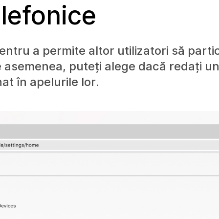
elefonice
ntru a permite altor utilizatori să partic
De asemenea, puteți alege dacă redați un
at în apelurile lor.