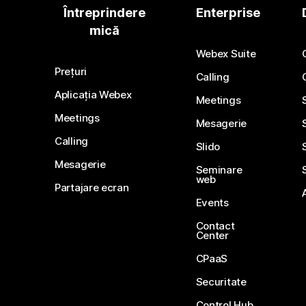
Întreprindere
Enterprise
mică
Webex Suite
Prețuri
Calling
Aplicația Webex
Meetings
Meetings
Mesagerie
Calling
Slido
Mesagerie
Seminare
web
Partajare ecran
Events
Contact
Center
CPaaS
Securitate
Control Hub