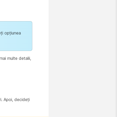
eți opțiunea
mai multe detalii,
. Apoi, decideți