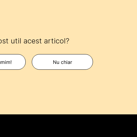
ost util acest articol?
umim!
Nu chiar