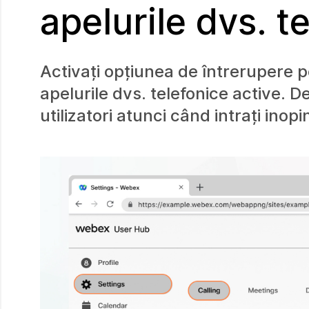
apelurile dvs. t
Activați opțiunea de întrerupere pe
apelurile dvs. telefonice active. 
utilizatori atunci când intrați inopin