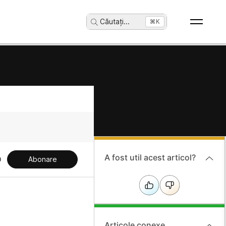
Căutați
...
⌘K
A fost util acest articol?
Abonare
Articole conexe