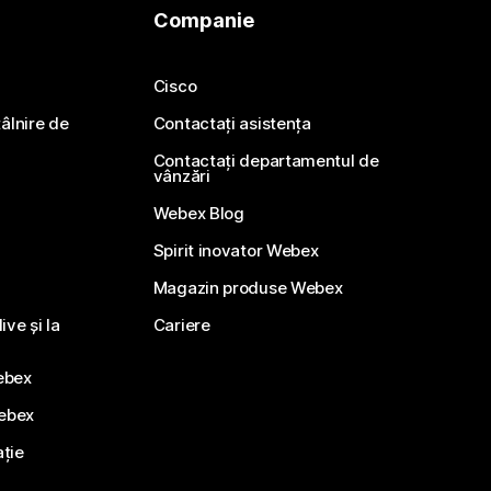
Companie
Cisco
ntâlnire de
Contactați asistența
Contactați departamentul de
vânzări
Webex Blog
Spirit inovator Webex
Magazin produse Webex
ve și la
Cariere
ebex
Webex
ație