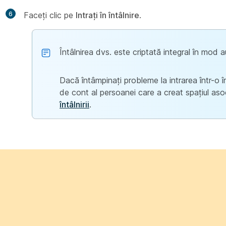
6
Faceți clic pe
Intrați în întâlnire
.
Întâlnirea dvs. este criptată integral în mod 
Dacă întâmpinați probleme la intrarea într-o în
de cont al persoanei care a creat spațiul asoci
întâlnirii
.