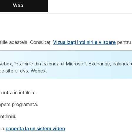
Web
aliile acesteia. Consultați
Vizualizați întâlnirile viitoare
pentru m
o Webex, întâlnirile din calendarul Microsoft Exchange, calend
 pe site-ul dvs. Webex.
 intra în întâlnire.
epere programată.
tâlnirii.
u a
conecta la un sistem video
.