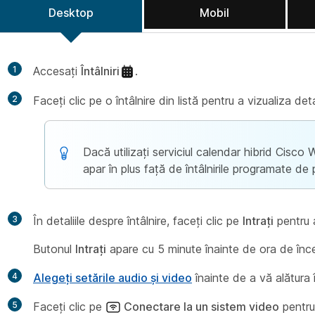
Desktop
Mobil
1
Accesați
Întâlniri
.
2
Faceți clic pe o întâlnire din listă pentru a vizualiza det
Dacă utilizați serviciul calendar hibrid Cisc
apar în plus față de întâlnirile programate de
3
În detaliile despre întâlnire, faceți clic pe
Intrați
pentru a
Butonul
Intrați
apare cu 5 minute înainte de ora de înc
4
Alegeți setările audio și video
înainte de a vă alătura în
5
Faceți clic pe
Conectare la un sistem video
pentr