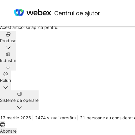
Pagină de pornire
/
Centrul de ajutor
Articol
Acest articol se aplică pentru:
Produse
Industrii
Roluri
Sisteme de operare
13 martie 2026 |
2474 vizualizare(ări) |
21 persoane au considerat c
Abonare