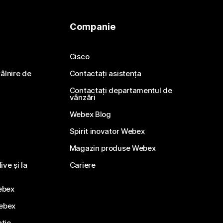
Companie
Cisco
ntâlnire de
Contactați asistența
Contactați departamentul de
vânzări
Webex Blog
Spirit inovator Webex
Magazin produse Webex
ve și la
Cariere
ebex
Webex
ație