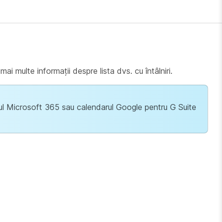
ai multe informații despre lista dvs. cu întâlniri.
arul Microsoft 365 sau calendarul Google pentru G Suite