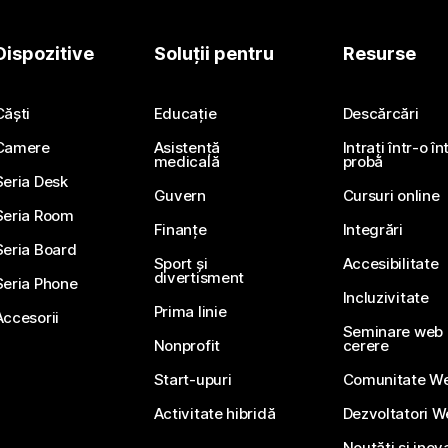
Dispozitive
Soluții pentru
Resurse
Căști
Educație
Descărcări
Camere
Asistență
Intrați într-o î
medicală
probă
Seria Desk
Guvern
Cursuri online
Seria Room
Finanțe
Integrări
Seria Board
Sport și
Accesibilitate
divertisment
Seria Phone
Incluzivitate
Prima linie
Accesorii
Seminare web li
Nonprofit
cerere
Start-upuri
Comunitate W
Activitate hibridă
Dezvoltatori 
Noutăți și inov