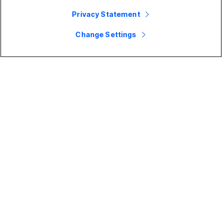
Privacy Statement
Change Settings
相关文章
Webex 应用程序 | 从空间安排会议
Webex 应用程序|加入会议
小型企业
定价